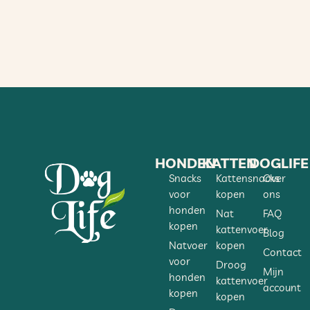
HONDEN
KATTEN
DOGLIFE
Snacks
Kattensnacks
Over
voor
kopen
ons
honden
Nat
FAQ
kopen
kattenvoer
Blog
Natvoer
kopen
Contact
voor
Droog
Mijn
honden
kattenvoer
account
kopen
kopen