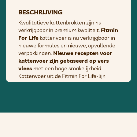
BESCHRIJVING
Kwalitatieve kattenbrokken zijn nu
verkrijgbaar in premium kwaliteit.
Fitmin
For Life
kattenvoer is nu verkrijgbaar in
nieuwe formules en nieuwe, opvallende
verpakkingen.
Nieuwe recepten voor
kattenvoer zijn gebaseerd op vers
vlees
met een hoge smakelijkheid.
Kattenvoer uit de Fitmin For Life-lijn
bevat een uitgebalanceerde hoeveelheid
mineralen, vitaminen en prebiotica met
een
tandverzorgingscomplex
ter
bescherming van de mondholte. Het
voer bevat rijst en haver en is vrij van
tarwe en maïs. Vers vlees in brokken voor
katten is een van de grootste voordelen: