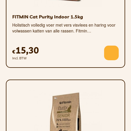
tandsteen wordt voorkomen.
•De basis van het recept is licht
kippenvlees, dat zowel zeer smakelijk als
FITMIN Cat Purity Indoor 1.5kg
zeer goed verteerbaar is.
Holistisch volledig voer met vers visvlees en haring voor
volwassen katten van alle rassen. Fitmin…
SAMENSTELLING
Vlees (gedroogde kip 34,5%, verse kip
15,30
€
25%, gehydrolyseerd kippeneiwit 3,8%),
Incl. BTW
rijst, haver, pluimveevet, bietenpulp,
appelpulp, erwten, gist, zalmolie 1%,
natuurlijke bron van vezels,
kaliumchloride, geïnactiveerde gist van
het geslacht Saccharomyces cerevisiae
(bèta-glucanen) 0,7%, lijnzaad,
veenbessen, cichoreiwortel, psyllium,
yucca 0,01%.
ANALYTISCHE COMPONENTEN