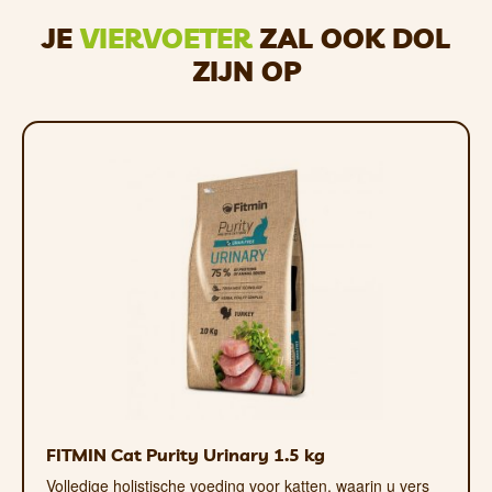
het behoudt een hoge smakelijkheid en is
een natuurlijker dieet dan gekookt vlees,
JE
VIERVOETER
ZAL OOK DOL
terwijl de voedingsstoffen van hoge
ZIJN OP
kwaliteit blijven.
Het voer bevat ook
yucca-extract,
wat
de spijsvertering bevordert en geurtjes
minimaliseert. Het voer bevat ook
zalmolie
, een bron van
vetzuren
die
goed zijn voor het lichaam van katten.
Uw kat zal zeker dol zijn
op de nieuwe
voeding met vers vlees uit de Fitmin For
Life-lijn.
Het voer bevat 34% eiwit, 18,5% vet
en 16,7 MJ/1 kg energie.
Fitmin Cat For Life Adult Chicken voor
volwassen katten is ook verkrijgbaar in
een variant van 1,8 kg.
FITMIN Cat Purity Urinary 1.5 kg
VOORDELEN
Volledige holistische voeding voor katten, waarin u vers