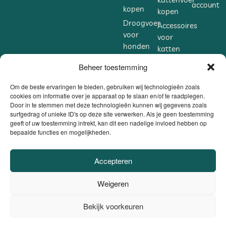
account
kopen
kopen
Droogvoer
Accessoires
voor
voor
honden
katten
kopen
kopen
Beheer toestemming
Accessoires
Supplementen
voor
voor
Om de beste ervaringen te bieden, gebruiken wij technologieën zoals
honden
cookies om informatie over je apparaat op te slaan en/of te raadplegen.
katten
Door in te stemmen met deze technologieën kunnen wij gegevens zoals
kopen
kopen
surfgedrag of unieke ID's op deze site verwerken. Als je geen toestemming
Supplementen
geeft of uw toestemming intrekt, kan dit een nadelige invloed hebben op
bepaalde functies en mogelijkheden.
voor
honden
kopen
Accepteren
VEILIG BETALEN
Weigeren
DANKZIJ
BE0806.558.562 |
Privacybeleid / Algemene voorwaarden /
Bekijk voorkeuren
0
Cookiebeleid
|
Website door
Sinergio
el ons op