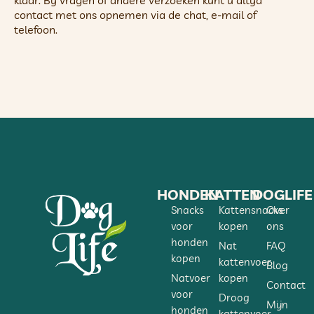
klaar. Bij vragen of andere verzoeken kunt u altijd
contact met ons opnemen via de chat, e-mail of
telefoon.
HONDEN
KATTEN
DOGLIFE
Snacks
Kattensnacks
Over
voor
kopen
ons
honden
Nat
FAQ
kopen
kattenvoer
Blog
Natvoer
kopen
Contact
voor
Droog
Mijn
honden
kattenvoer