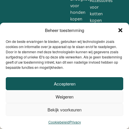
Accessoires
voor
voor
honden
katten
kopen
kopen
Accessoires
Supplementen
Beheer toestemming
voor
voor
honden
Om de beste ervaringen te bieden, gebruiken wij technologieën zoals
katten
cookies om informatie over je apparaat op te slaan en/of te raadplegen.
kopen
kopen
Door in te stemmen met deze technologieën kunnen wij gegevens zoals
Supplementen
surfgedrag of unieke ID's op deze site verwerken. Als je geen toestemming
voor
geeft of uw toestemming intrekt, kan dit een nadelige invloed hebben op
bepaalde functies en mogelijkheden.
honden
kopen
Accepteren
VEILIG BETALEN
DANKZIJ
Weigeren
BE0806.558.562 |
Privacybeleid / Algemene voorwaarden /
Cookiebeleid
|
Website door
Sinergio
Bekijk voorkeuren
0
el ons op
Cookiebeleid
Privacy