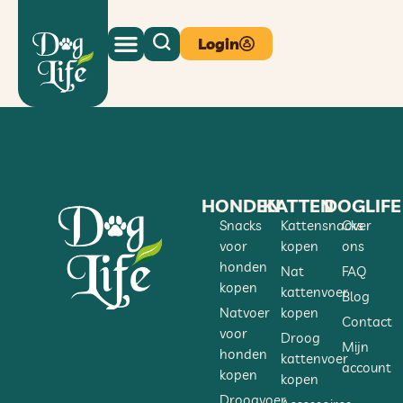
Login
HONDEN
KATTEN
DOGLIFE
Snacks
Kattensnacks
Over
voor
kopen
ons
honden
Nat
FAQ
kopen
kattenvoer
Blog
Natvoer
kopen
Contact
voor
Droog
Mijn
honden
kattenvoer
account
kopen
kopen
Droogvoer