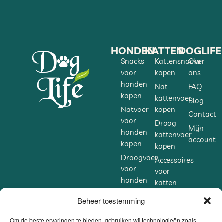
HONDEN
KATTEN
DOGLIFE
Snacks
Kattensnacks
Over
voor
kopen
ons
honden
Nat
FAQ
kopen
kattenvoer
Blog
Natvoer
kopen
Contact
voor
Droog
Mijn
honden
kattenvoer
account
kopen
kopen
Droogvoer
Accessoires
voor
voor
honden
katten
kopen
kopen
Beheer toestemming
Accessoires
Supplementen
voor
voor
Om de beste ervaringen te bieden, gebruiken wij technologieën zoals