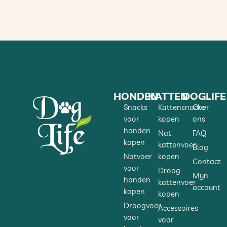
HONDEN
KATTEN
DOGLIFE
Snacks
Kattensnacks
Over
voor
kopen
ons
honden
Nat
FAQ
kopen
kattenvoer
Blog
Natvoer
kopen
Contact
voor
Droog
Mijn
honden
kattenvoer
account
kopen
kopen
Droogvoer
Accessoires
voor
voor