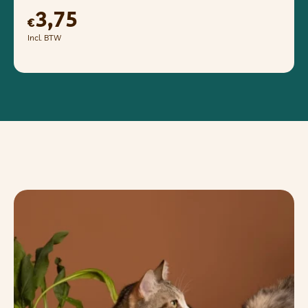
3,75
€
Incl. BTW