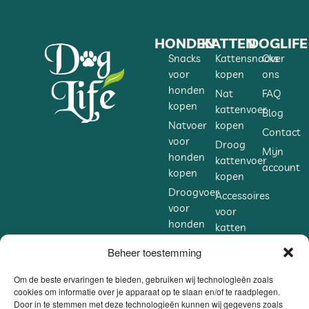
HONDEN
KATTEN
DOGLIFE
Snacks
Kattensnacks
Over
voor
kopen
ons
honden
Nat
FAQ
kopen
kattenvoer
Blog
Natvoer
kopen
Contact
voor
Droog
Mijn
honden
kattenvoer
account
kopen
kopen
Droogvoer
Accessoires
voor
voor
honden
katten
kopen
kopen
Beheer toestemming
Accessoires
Supplementen
voor
voor
Om de beste ervaringen te bieden, gebruiken wij technologieën zoals
honden
cookies om informatie over je apparaat op te slaan en/of te raadplegen.
katten
Door in te stemmen met deze technologieën kunnen wij gegevens zoals
kopen