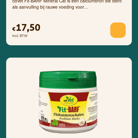
cdVet Fit-BARF Mineral Cat is een calciumbron die dient
als aanvulling bij rauwe voeding voor…
17,50
€
Incl. BTW