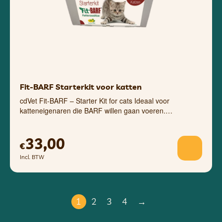
Fit-BARF Starterkit voor katten
cdVet Fit-BARF – Starter Kit for cats Ideaal voor
katteneigenaren die BARF willen gaan voeren.…
33,00
€
Incl. BTW
1
2
3
4
→