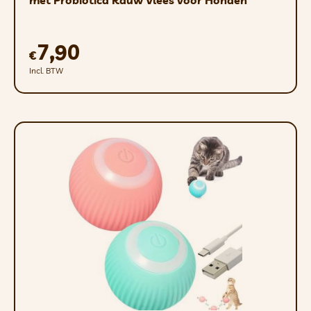
met Probiotica Rauw Vlees voor Honden
7,90
€
Incl. BTW