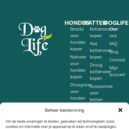
HONDEN
KATTEN
DOGLIFE
Snacks
Kattensnacks
Over
voor
kopen
ons
honden
Nat
FAQ
kopen
kattenvoer
Blog
Natvoer
kopen
Contact
voor
Droog
Mijn
honden
kattenvoer
account
kopen
kopen
Droogvoer
Accessoires
voor
voor
honden
katten
kopen
kopen
Beheer toestemming
Accessoires
Supplementen
voor
voor
Om de beste ervaringen te bieden, gebruiken wij technologieën zoals
honden
cookies om informatie over je apparaat op te slaan en/of te raadplegen.
katten