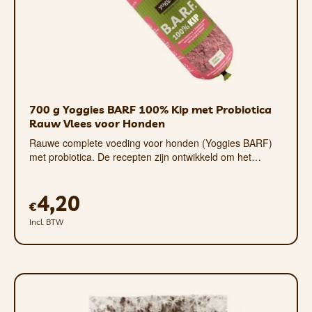
Klein: 11,3 x 8,16 x 7,6 cm | Gewicht 142
g
Productverzorging
Na gebruik afspoelen met schoon water
en/of een kleine hoeveelheid
700 g Yoggies BARF 100% Kip met Probiotica
afwasmiddel. Na het wassen en vóór
Rauw Vlees voor Honden
gebruik grondig afspoelen. Bewaren op
Rauwe complete voeding voor honden (Yoggies BARF)
een koele plaats.
met probiotica. De recepten zijn ontwikkeld om het…
Verwijder het speeltje van uw huisdier
als er onderdelen losraken of afbreken.
4,20
€
Buiten bereik van kinderen houden.
Incl. BTW
Stevige handgreep
– pakken, gooien,
dragen, trekken en apporteren!
Superduurzaam
– gemaakt van
thermoplastisch rubber, bestand tegen