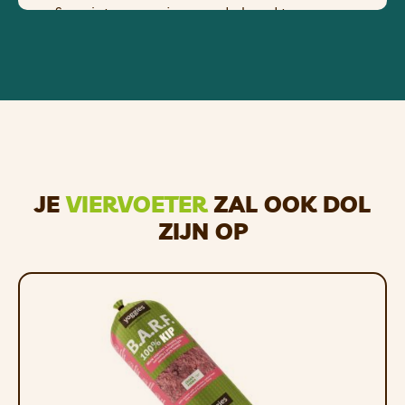
favoriete snoepjes van de hond te
kunnen geven.
Het Doggi haltervormige hondenspeeltje
is ontworpen om zowel mentale als
fysieke stimulatie te bieden. Het is niet
alleen stevig, maar het drijft ook, ideaal
voor speelplezier in het water!
Materialen:
JE
VIERVOETER
ZAL OOK DOL
Thermoplastisch rubber
ZIJN OP
Volledig recyclebaar
3 maten:
Groot: 18,9 x 13,6 x 12,6 cm diameter |
Gewicht: 430 g
Medium: 14,5 x 10,5 x 9,8 cm diameter |
Gewicht: 235 g