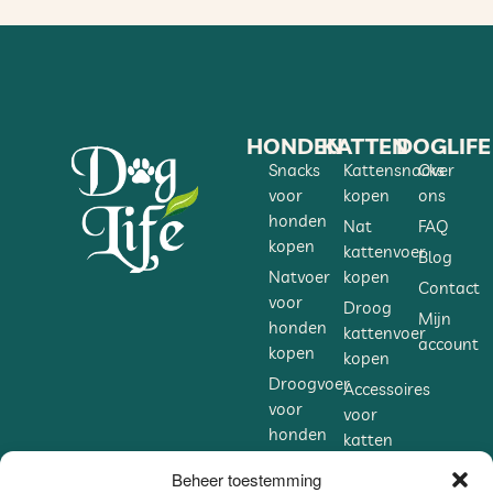
HONDEN
KATTEN
DOGLIFE
Snacks
Kattensnacks
Over
voor
kopen
ons
honden
Nat
FAQ
kopen
kattenvoer
Blog
Natvoer
kopen
Contact
voor
Droog
Mijn
honden
kattenvoer
account
kopen
kopen
Droogvoer
Accessoires
voor
voor
honden
katten
kopen
kopen
Beheer toestemming
Accessoires