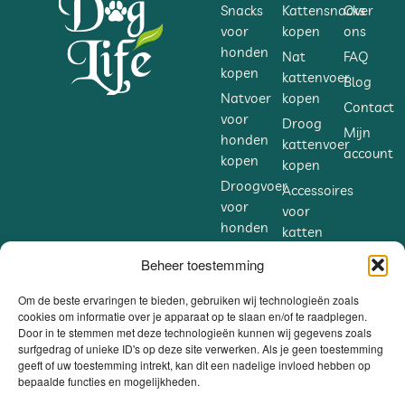
Snacks
Kattensnacks
Over
voor
kopen
ons
honden
Nat
FAQ
kopen
kattenvoer
Blog
Natvoer
kopen
Contact
voor
Droog
Mijn
honden
kattenvoer
account
kopen
kopen
Droogvoer
Accessoires
voor
voor
honden
katten
kopen
kopen
Beheer toestemming
Accessoires
Supplementen
voor
voor
Om de beste ervaringen te bieden, gebruiken wij technologieën zoals
honden
cookies om informatie over je apparaat op te slaan en/of te raadplegen.
katten
Door in te stemmen met deze technologieën kunnen wij gegevens zoals
kopen
kopen
surfgedrag of unieke ID's op deze site verwerken. Als je geen toestemming
Supplementen
geeft of uw toestemming intrekt, kan dit een nadelige invloed hebben op
bepaalde functies en mogelijkheden.
voor
honden