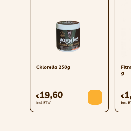
wordt verbeterd2.
– Verhoogde smakelijkheid.
Musculoskeletal System
– Spieren – Fascia – Pezen – Kraakbe
Indications
– Fibrillaire ruptuur; Tendinopathieën
Kenmerken
Chlorella 250g
Fitm
– Oraal complex rijk aan plasma-eiwit
g
– Verkorting van de revalidatieperiode
– Effectief bij weefselherstel
19,60
1
€
€
– Draagt bij aan een snel herstel na ee
Incl. BTW
Incl. 
– Vermindering van het gebruik van gelij
– Geen kippeneiwitten