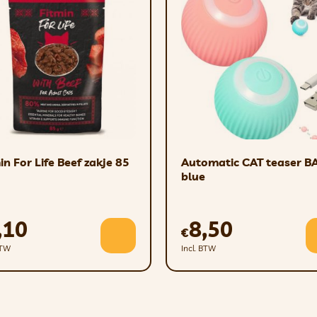
en – Botten – Ligamenten
 en chondropathieën; Ligamentruptuur; Hernia; Postoperat
in For Life Beef zakje 85
Automatic CAT teaser BA
ten
blue
,10
8,50
€
n operatie
BTW
Incl. BTW
ktijdige pijnstillers