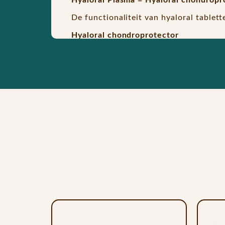
De functionaliteit van hyaloral tablet
Hyaloral chondroprotector
Hyaloraal Degeneratieve Processen / A
– Chondroprotectie: bescherming van k
– Specifieke voedingsstoffen voor het
pezen, banden, spieren, fascia en bott
– Preventie en ondersteuning bij de b
More
Plasmoral (Plasma proteins 100mg/tab
Hyaloraal Plasma Musculoskeletaal He
Bevordert het musculoskeletaal herste
– Plasma-eiwitten dragen bij aan een 