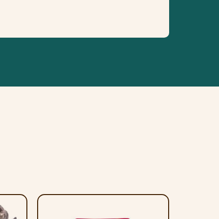
generatieve processen (artrose).
l; kraakbeen (chondroprotectie),
eweefsel, waardoor de immuunrespons