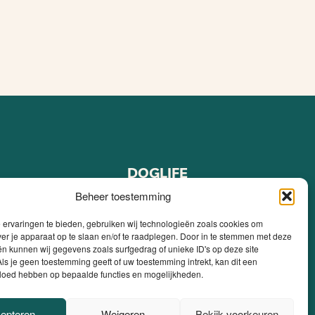
DOGLIFE
Over ons
Beheer toestemming
FAQ
ervaringen te bieden, gebruiken wij technologieën zoals cookies om
Blog
ver je apparaat op te slaan en/of te raadplegen. Door in te stemmen met deze
pen
Contact
n kunnen wij gegevens zoals surfgedrag of unieke ID's op deze site
ls je geen toestemming geeft of uw toestemming intrekt, kan dit een
 kopen
Mijn account
aan gecontroleerde maag- en
vloed hebben op bepaalde functies en mogelijkheden.
epteren
Weigeren
Bekijk voorkeuren