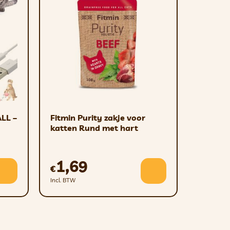
ief; Fracturen; Patellaluxaties
LL –
Fitmin Purity zakje voor
katten Rund met hart
1,69
€
Incl. BTW