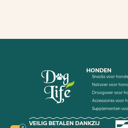
– Geen conserveermiddelen
– Geen kleurstoffen
Hyaloral + Plasmoral
Plasmoral (plasma-eiwitten 100 mg/tab
Het is een intern ontwikkeld plasmaco
HONDEN
Snacks voor hond
• Bioactieve eiwitten: albumine, immu
Natvoer voor hon
• Mineralen: calcium, fosfor, ijzer, k
Droogvoer voor h
• Vitaminen: vitamine A, B1, B2, B6, 
Accessoires voor 
Supplementen voo
Bovendien werd de gastro-intestinale 
darmcondities door het te incuberen m
VEILIG BETALEN DANKZIJ
Zo behoudt het plasmacomplex, na oral
0