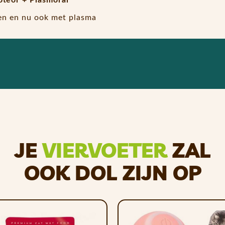
ten en nu ook met plasma
rtrose / Dysplasie
raakbeen tegen het ontstaan of chronisch worden van de
 behoud en de remodellering van musculoskeletaal weefse
en.
ehandeling van dysplasie1.
JE
VIERVOETER
ZAL
lets)
OOK DOL ZIJN OP
rstel
l en moduleert de algehele immuunrespons van het dier:
verhoogde microbiële diversiteit en de rijping van lymf