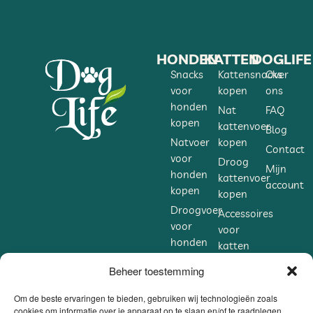
HONDEN
KATTEN
DOGLIFE
Snacks
Kattensnacks
Over
voor
kopen
ons
honden
Nat
FAQ
kopen
kattenvoer
Blog
Natvoer
kopen
Contact
voor
Droog
Mijn
honden
kattenvoer
account
kopen
kopen
Droogvoer
Accessoires
voor
voor
honden
katten
kopen
kopen
Beheer toestemming
Accessoires
Supplementen
voor
voor
Om de beste ervaringen te bieden, gebruiken wij technologieën zoals
honden
cookies om informatie over je apparaat op te slaan en/of te raadplegen.