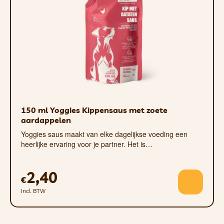
Of je nu een kleine terriër of een grote herdershond
hebt, er is altijd een passende Chewllagen Bar:
•
Small
•
Medium
•
Large
Geef je hond de bewegingsvrijheid en het
kauwplezier dat hij verdient. Bestel de
Chewllagen Bar Beef vandaag nog!
150 ml Yoggies Kippensaus met zoete
aardappelen
Yoggies saus maakt van elke dagelijkse voeding een
heerlijke ervaring voor je partner. Het is…
2,40
€
Incl. BTW