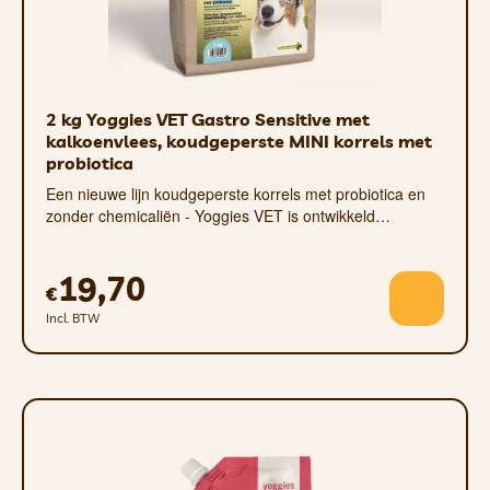
SAMENSTELLING
2 kg Yoggies VET Gastro Sensitive met
kalkoenvlees, koudgeperste MINI korrels met
probiotica
Een nieuwe lijn koudgeperste korrels met probiotica en
Samenstelling:
zonder chemicaliën - Yoggies VET is ontwikkeld…
Collageen (65,94%), rundvlees (26,37%), tapioca
(2,93%), cellulose (2,93%), kaolien (0,735%),
vitaminen (0,365%), aroma’s (0,365%),
19,70
conserveermiddel: sorbinezuur (0,365%).
€
Analytische bestanddelen:
• Ruw eiwit (min.):
60%
Incl. BTW
• Ruw vet (min.):
1%
• Ruwe celstof (max.):
5%
• Ruwe as (max.):
8%
• Vocht (max.):
15%
• Calcium (min./max.):
0,5% – 2,5%
• Fosfor (min.):
0,4%
BESCHIKBAAR IN 3 MATEN