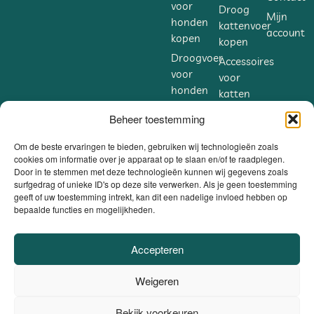
voor
Droog
Mijn
honden
kattenvoer
account
kopen
kopen
Droogvoer
Accessoires
voor
voor
honden
katten
kopen
kopen
Beheer toestemming
Accessoires
Supplementen
voor
voor
Om de beste ervaringen te bieden, gebruiken wij technologieën zoals
honden
cookies om informatie over je apparaat op te slaan en/of te raadplegen.
katten
Door in te stemmen met deze technologieën kunnen wij gegevens zoals
kopen
kopen
surfgedrag of unieke ID's op deze site verwerken. Als je geen toestemming
Supplementen
geeft of uw toestemming intrekt, kan dit een nadelige invloed hebben op
bepaalde functies en mogelijkheden.
voor
honden
kopen
Accepteren
VEILIG BETALEN
Weigeren
DANKZIJ
BE0806.558.562 |
Privacybeleid / Algemene voorwaarden /
Bekijk voorkeuren
0