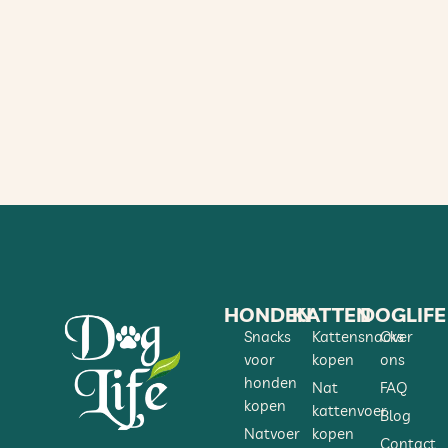
HONDEN
KATTEN
DOGLIFE
Snacks
Kattensnacks
Over
voor
kopen
ons
honden
Nat
FAQ
kopen
kattenvoer
Blog
Natvoer
kopen
Contact