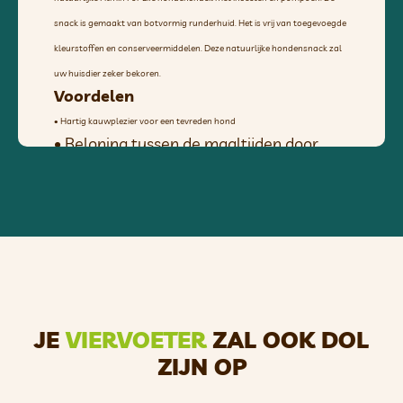
snack is gemaakt van botvormig runderhuid. Het is vrij van toegevoegde
kleurstoffen en conserveermiddelen. Deze natuurlijke hondensnack zal
uw huisdier zeker bekoren.
Voordelen
• Hartig kauwplezier voor een tevreden hond
• Beloning tussen de maaltijden door
Ingrediënten
Runderhuid, rundercollageen 35%, insecteneiwit 7%, inuline (cichorei)
0,5%, pompoen 0,23%.
Analytische bestanddelen
Ruw eiwit 86,5%, ruwe vezels 1,2%, ruw vet 1,4%, ruwe as 6,5%, vocht
15%.
Dosering
JE
VIERVOETER
ZAL OOK DOL
Als beloning geven, zorg ervoor dat het dier toegang heeft tot
ZIJN OP
drinkwater.