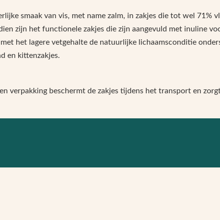
rlijke smaak van vis, met name zalm, in zakjes die tot wel 71% vl
en zijn het functionele zakjes die zijn aangevuld met inuline vo
et het lagere vetgehalte de natuurlijke lichaamsconditie onders
d en kittenzakjes.
en verpakking beschermt de zakjes tijdens het transport en zorg
ogen
onde botten te behouden
natuurlijke afweer van katten