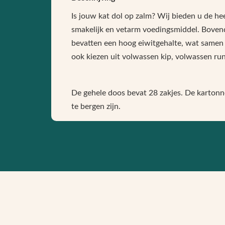
Is jouw kat dol op zalm? Wij bieden u de hee
smakelijk en vetarm voedingsmiddel. Bovendi
bevatten een hoog eiwitgehalte, wat samen m
ook kiezen uit volwassen kip, volwassen run
De gehele doos bevat 28 zakjes. De kartonn
te bergen zijn.
Voordelen
• Met taurine voor een goed gezichtsverm
• Met essentiële mineralen die helpen gez
• Met vitamine E ter ondersteuning van de 
• Ondersteunt sterke en gezonde spieren