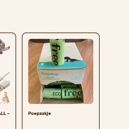
n van plantaardige oorsprong, bijproducten
 (Zn) 10 mg, mangaanoxide (Mn) 2 mg,
LL –
Poepzakje