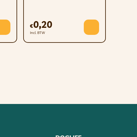
e dagelijkse hoeveelheid voer bedraagt ​​
 kamertemperatuur. Na opening in de
0,20
€
Incl. BTW