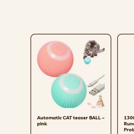
Samenstelling
Vlees en dierlijke bijproducten (71,4% in fil
van plantaardige oorsprong (0,4% inuline), m
Analytische componenten
Vochtgehalte 82%, eiwit 9%, vetgehalte 3%
Additieven/1 kg
Nutritionele toevoegingsmiddelen in 1 kg:
kopersulfaatpentahydraat (Cu) 1,2 mg, water
Automatic CAT teaser BALL –
130
pink
Run
Dosering
Prob