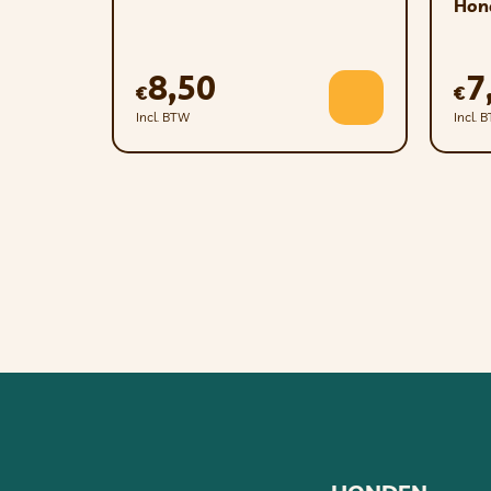
Hon
De individuele consumptie van uw kat is afha
ongeveer 200-400 gram per 3-5 kg ​​lichaam
8,50
7
koelkast bewaren en binnen 2 dagen consum
€
€
Incl. BTW
Incl. 