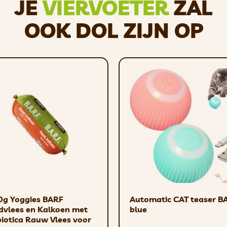
JE
VIERVOETER
ZAL
OOK DOL ZIJN OP
ets), vis en visbijproducten (11,6% zalm in filets), eiwitextracte
ineralen, suikers.
, ruwe as 1,9%, ruwe celstof 1%.
 vitamine D3 160 MJ, vitamine E 100 mg, zinksulfaatmonohydraat
vrij calciumjodaat (I) 0,2 mg, taurine 520 mg, biotine 100 μg.
0g Yoggies BARF
Automatic CAT teaser BA
dvlees en Kalkoen met
blue
iotica Rauw Vlees voor