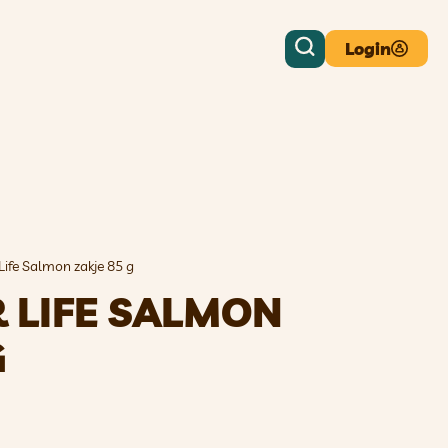
Login
 Life Salmon zakje 85 g
R LIFE SALMON
G