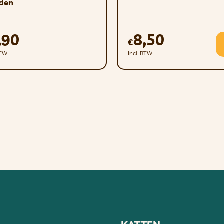
den
nkelijk van zijn lichaamsgewicht, activiteitsniveau en leeftijd. D
sgewicht van de kat. Geef dagelijks 1-2 porties, opgewarmd tot
,90
8,50
eren. Bewaren: op een droge plaats.
€
BTW
Incl. BTW