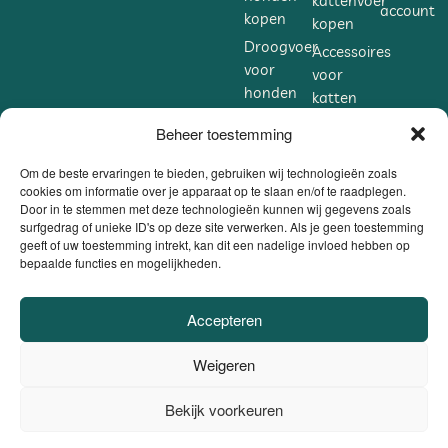
kattenvoer
account
kopen
kopen
Droogvoer
Accessoires
voor
voor
honden
katten
kopen
kopen
Beheer toestemming
Accessoires
Supplementen
voor
voor
Om de beste ervaringen te bieden, gebruiken wij technologieën zoals
honden
cookies om informatie over je apparaat op te slaan en/of te raadplegen.
katten
Door in te stemmen met deze technologieën kunnen wij gegevens zoals
kopen
kopen
surfgedrag of unieke ID's op deze site verwerken. Als je geen toestemming
Supplementen
geeft of uw toestemming intrekt, kan dit een nadelige invloed hebben op
bepaalde functies en mogelijkheden.
voor
honden
kopen
Accepteren
VEILIG BETALEN
Weigeren
DANKZIJ
BE0806.558.562 |
Privacybeleid / Algemene voorwaarden /
Bekijk voorkeuren
0
Cookiebeleid
|
Website door
Sinergio
el ons op