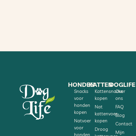
HONDEN
KATTEN
DOGLIFE
Snacks
Kattensnacks
Over
voor
kopen
ons
honden
Nat
FAQ
kopen
kattenvoer
Blog
Natvoer
kopen
Contact
voor
Droog
Mijn
honden