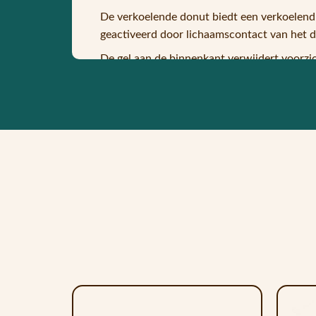
De verkoelende donut biedt een verkoelend 
geactiveerd door lichaamscontact van het di
De gel aan de binnenkant verwijdert voorzic
temperatuurbereik blijft.
Dit is niet alleen prettig voor onze huisdie
Als de werking afneemt, is het voor ons huis
eigenschappen terug.
Je kunt de pad in de koelkast leggen om het 
Omdat hij eenvoudig kan worden opgevouwe
gebruikt.
Het oppervlak van het nylonmateriaal is ro
Indien nodig kan het kussen worden gereinig
30% PVC 40% Polymeer 30% Water