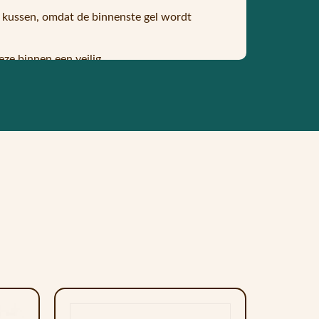
t kussen, omdat de binnenste gel wordt
eze binnen een veilig
ndien houdt dit effect urenlang aan.
rijgt het al zijn verkoelende
worden vervoerd als hij niet wordt