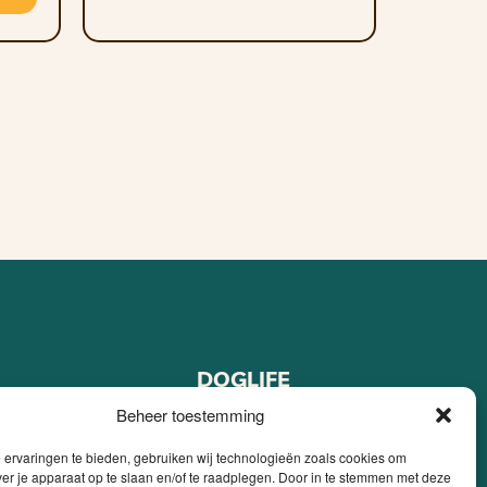
DOGLIFE
Over ons
Beheer toestemming
FAQ
ervaringen te bieden, gebruiken wij technologieën zoals cookies om
Blog
ver je apparaat op te slaan en/of te raadplegen. Door in te stemmen met deze