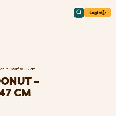
Login
onut – starfish -47 cm
DONUT –
-47 CM