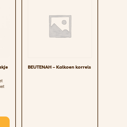
akje
BEUTENAH – Kalkoen korrels
et
het