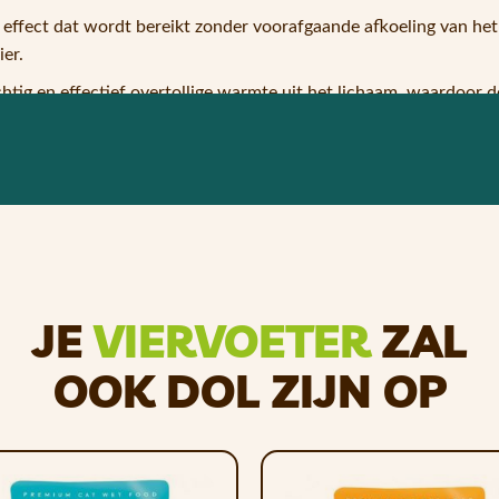
effect dat wordt bereikt zonder voorafgaande afkoeling van he
er.
htig en effectief overtollige warmte uit het lichaam, waardoor d
ren, maar beschermt ze ook tegen de gevaarlijke zomerhitte. Bove
dier voldoende om het gebruik ervan een korte tijd te staken en k
verkoelende effect te vergroten, maar dit is optioneel.
n, kan hij ruimtebesparend worden opgeborgen en gemakkelijk 
JE
VIERVOETER
ZAL
buust en gemakkelijk schoon te maken.
OOK DOL ZIJN OP
d met een vochtige doek. Verkrijgbaar in verschillende maten.