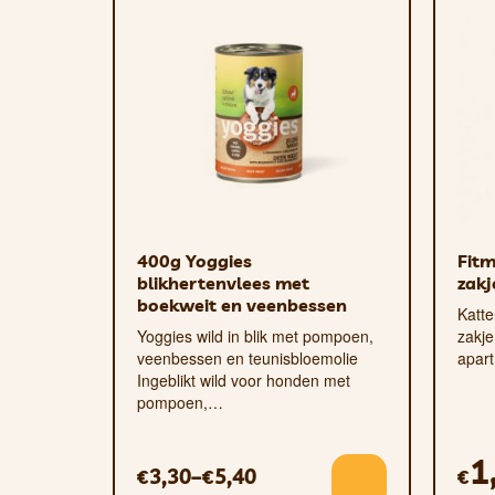
Extra duurzame stiksels
Gewatteerd
Waterbestendig
Eco
voor honden en katten
400g Yoggies
Fitm
blikhertenvlees met
zakj
boekweit en veenbessen
Katte
Yoggies wild in blik met pompoen,
zakje
veenbessen en teunisbloemolie
apar
Ingeblikt wild voor honden met
pompoen,…
1
3,30
–
5,40
€
€
€