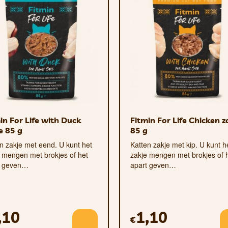
in For Life with Duck
Fitmin For Life Chicken z
e 85 g
85 g
n zakje met eend. U kunt het
Katten zakje met kip. U kunt h
 mengen met brokjes of het
zakje mengen met brokjes of 
t geven…
apart geven…
,10
1,10
€