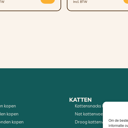
BTW
Incl. BTW
KATTEN
en kopen
Kattensnacks kopen
den kopen
Nat kattenvoer kopen
Om de beste 
onden kopen
Droog kattenvoer kopen
informatie o