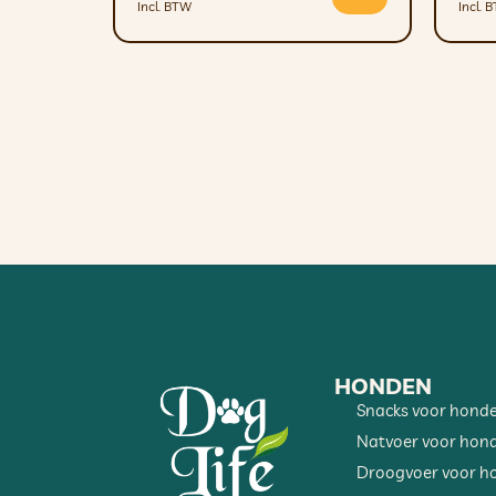
Incl. BTW
Incl. 
HONDEN
Snacks voor hond
Natvoer voor hon
Droogvoer voor h