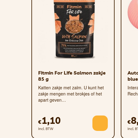
Extra duurzame stiksels
Gewatteerd
Waterbestendig
Eco
voor honden en katten
Fitmin For Life Salmon zakje
Auto
85 g
blue
Katten zakje met zalm. U kunt het
Inter
zakje mengen met brokjes of het
Rech
apart geven…
1,10
8
€
€
Incl. BTW
Incl. 