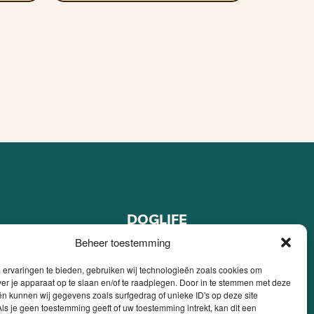
DOGLIFE
Over ons
Beheer toestemming
FAQ
ervaringen te bieden, gebruiken wij technologieën zoals cookies om
Blog
ver je apparaat op te slaan en/of te raadplegen. Door in te stemmen met deze
pen
Contact
n kunnen wij gegevens zoals surfgedrag of unieke ID's op deze site
ls je geen toestemming geeft of uw toestemming intrekt, kan dit een
 kopen
Mijn account