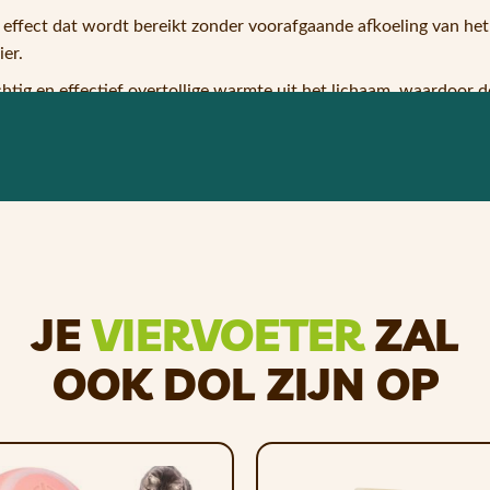
effect dat wordt bereikt zonder voorafgaande afkoeling van he
er.
htig en effectief overtollige warmte uit het lichaam, waardoor d
ren, maar beschermt ze ook tegen de gevaarlijke zomerhitte. Bove
dier voldoende om het gebruik ervan een korte tijd te staken en k
verkoelende effect te vergroten, maar dit is optioneel.
n, kan hij ruimtebesparend worden opgeborgen en gemakkelijk 
JE
VIERVOETER
ZAL
buust en gemakkelijk schoon te maken.
OOK DOL ZIJN OP
d met een vochtige doek. Verkrijgbaar in verschillende maten.