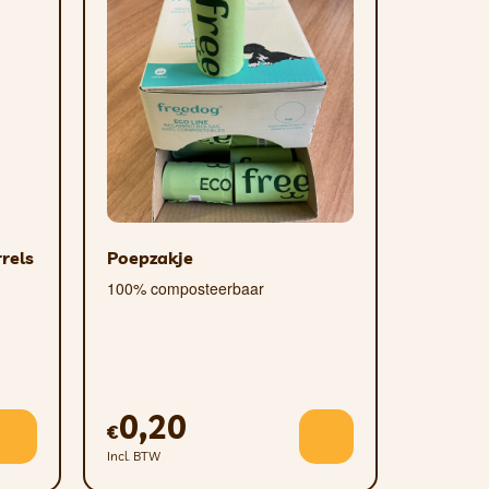
rels
Poepzakje
100% composteerbaar
0,20
€
Incl. BTW