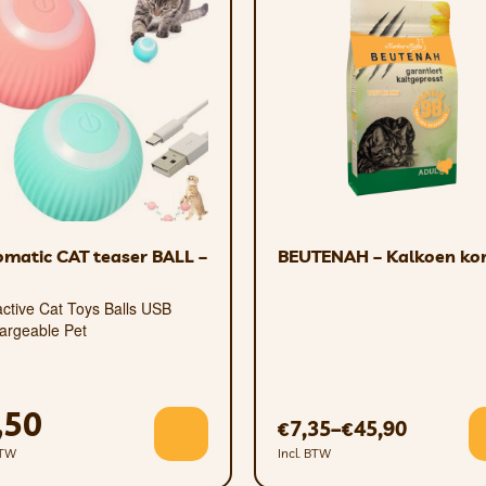
matic CAT teaser BALL –
BEUTENAH – Kalkoen kor
active Cat Toys Balls USB
argeable Pet
,50
7,35
–
45,90
€
€
BTW
Incl. BTW