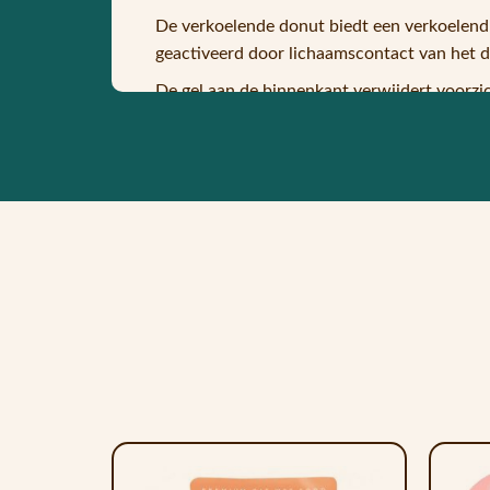
De verkoelende donut biedt een verkoelend 
geactiveerd door lichaamscontact van het di
De gel aan de binnenkant verwijdert voorzic
temperatuurbereik blijft.
Dit is niet alleen prettig voor onze huisdie
Als de werking afneemt, is het voor ons huis
eigenschappen terug.
Je kunt de pad in de koelkast leggen om het 
Omdat hij eenvoudig kan worden opgevouwe
gebruikt.
Het oppervlak van het nylonmateriaal is ro
Indien nodig kan het kussen worden gereinig
30% PVC 40% Polymeer 30% Water