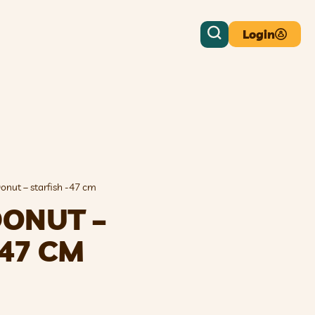
Login
onut – starfish -47 cm
DONUT –
-47 CM