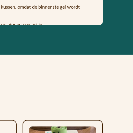
t kussen, omdat de binnenste gel wordt
eze binnen een veilig
ndien houdt dit effect urenlang aan.
rijgt het al zijn verkoelende
worden vervoerd als hij niet wordt