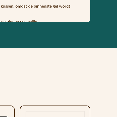
t kussen, omdat de binnenste gel wordt
eze binnen een veilig
ndien houdt dit effect urenlang aan.
rijgt het al zijn verkoelende
worden vervoerd als hij niet wordt