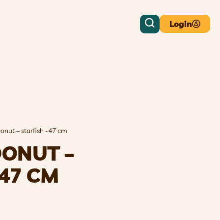
Login
onut – starfish -47 cm
DONUT –
-47 CM