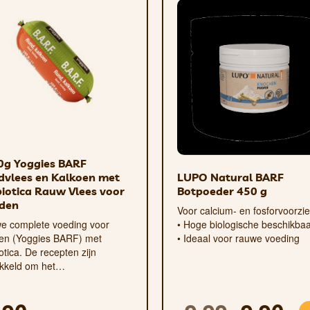
0g Yoggies BARF
dvlees en Kalkoen met
LUPO Natural BARF
iotica Rauw Vlees voor
Botpoeder 450 g
den
Voor calcium- en fosforvoorzi
e complete voeding voor
• Hoge biologische beschikba
en (Yoggies BARF) met
• Ideaal voor rauwe voeding
otica. De recepten zijn
ikkeld om het…