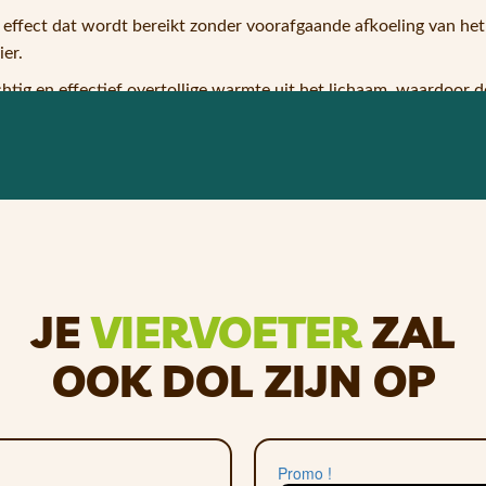
effect dat wordt bereikt zonder voorafgaande afkoeling van he
er.
htig en effectief overtollige warmte uit het lichaam, waardoor d
ren, maar beschermt ze ook tegen de gevaarlijke zomerhitte. Bove
dier voldoende om het gebruik ervan een korte tijd te staken en k
verkoelende effect te vergroten, maar dit is optioneel.
n, kan hij ruimtebesparend worden opgeborgen en gemakkelijk 
JE
VIERVOETER
ZAL
buust en gemakkelijk schoon te maken.
OOK DOL ZIJN OP
d met een vochtige doek. Verkrijgbaar in verschillende maten.
Promo !