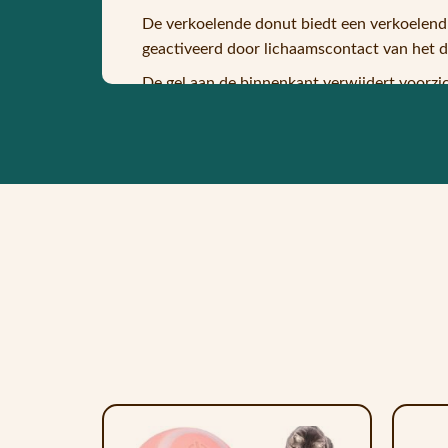
De verkoelende donut biedt een verkoelend 
geactiveerd door lichaamscontact van het di
De gel aan de binnenkant verwijdert voorzic
temperatuurbereik blijft.
Dit is niet alleen prettig voor onze huisdie
Als de werking afneemt, is het voor ons huis
eigenschappen terug.
Je kunt de pad in de koelkast leggen om het 
Omdat hij eenvoudig kan worden opgevouwe
gebruikt.
Het oppervlak van het nylonmateriaal is ro
Indien nodig kan het kussen worden gereinig
30% PVC 40% Polymeer 30% Water