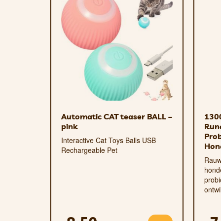
Extra duurzame stiksels
Gewatteerd
Waterbestendig
Eco
voor honden en katten
Automatic CAT teaser BALL –
130
pink
Run
Prob
Interactive Cat Toys Balls USB
Hon
Rechargeable Pet
Rauw
hond
probi
ontw