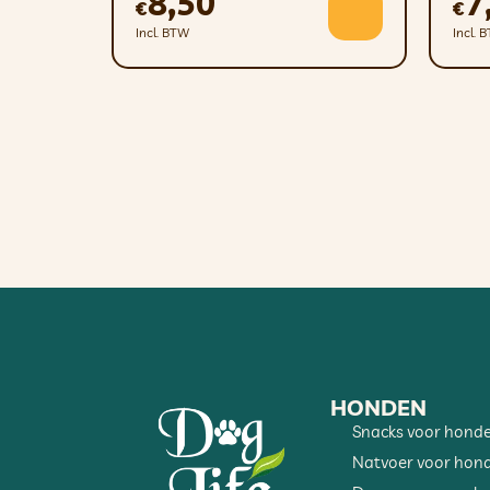
8,50
7
€
€
Incl. BTW
Incl. 
HONDEN
Snacks voor hond
Natvoer voor hon