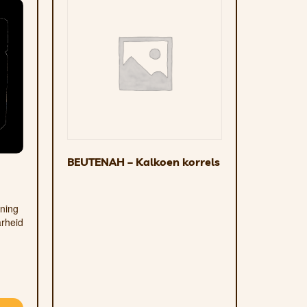
BEUTENAH – Kalkoen korrels
ening
arheid