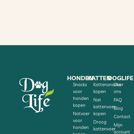
HONDEN
KATTEN
DOGLIFE
Snacks
Kattensnacks
Over
voor
kopen
ons
honden
Nat
FAQ
kopen
kattenvoer
Blog
Natvoer
kopen
Contact
voor
Droog
Mijn
honden
kattenvoer
account