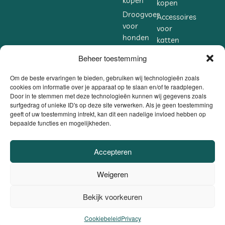
kopen
kopen
Droogvoer
Accessoires
voor
voor
honden
katten
kopen
kopen
Beheer toestemming
Accessoires
Supplementen
voor
voor
Om de beste ervaringen te bieden, gebruiken wij technologieën zoals
honden
cookies om informatie over je apparaat op te slaan en/of te raadplegen.
katten
Door in te stemmen met deze technologieën kunnen wij gegevens zoals
kopen
kopen
surfgedrag of unieke ID's op deze site verwerken. Als je geen toestemming
Supplementen
geeft of uw toestemming intrekt, kan dit een nadelige invloed hebben op
bepaalde functies en mogelijkheden.
voor
honden
kopen
Accepteren
VEILIG BETALEN
Weigeren
DANKZIJ
BE0806.558.562 |
Privacybeleid / Algemene voorwaarden /
Bekijk voorkeuren
0
Cookiebeleid
|
Website door
Sinergio
el ons op
Cookiebeleid
Privacy