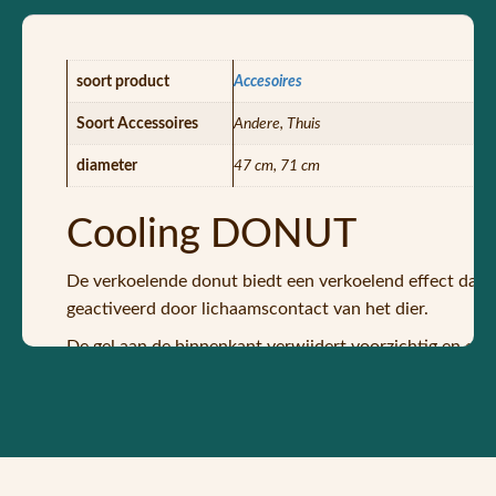
soort product
Accesoires
Soort Accessoires
Andere, Thuis
diameter
47 cm, 71 cm
Cooling DONUT
De verkoelende donut biedt een verkoelend effect dat 
geactiveerd door lichaamscontact van het dier.
De gel aan de binnenkant verwijdert voorzichtig en effe
temperatuurbereik blijft.
Dit is niet alleen prettig voor onze huisdieren, maar b
Als de werking afneemt, is het voor ons huisdier voldoen
eigenschappen terug.