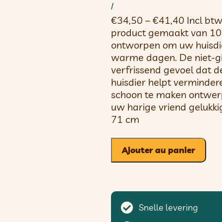
/
€34,50 – €41,40 Incl btw
product gemaakt van 10
ontworpen om uw huisdie
warme dagen. De niet-gif
verfrissend gevoel dat d
huisdier helpt verminder
schoon te maken ontwerp
uw harige vriend gelukk
71 cm
Ajouter au panier
Snelle levering