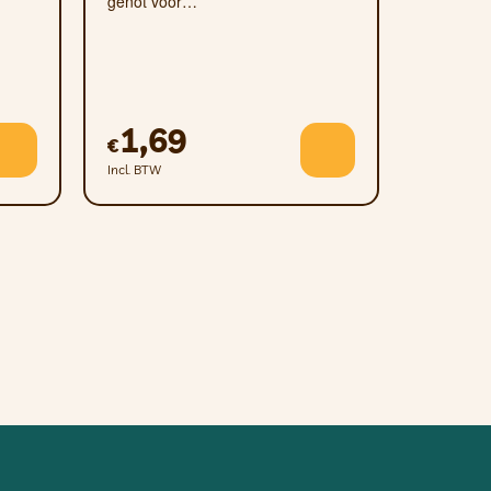
genot voor…
1,69
€
Incl. BTW