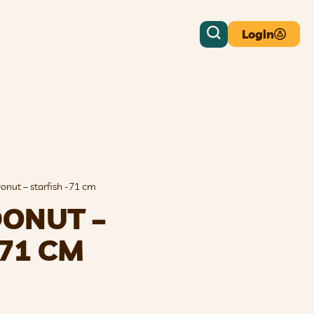
Login
onut – starfish -71 cm
DONUT –
-71 CM