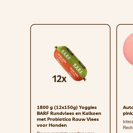
Het oppervlak van het nylonmateriaal is ro
Indien nodig kan het kussen worden gereinig
30% PVC 40% Polymeer 30% Water
Extra duurzame stiksels
Gewatteerd
Waterbestendig
Eco
voor honden en katten
1800 g (12x150g) Yoggies
Auto
BARF Rundvlees en Kalkoen
pink
met Probiotica Rauw Vlees
Inter
voor Honden
Rech