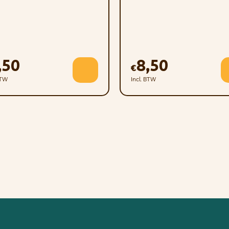
,50
8,50
€
BTW
Incl. BTW