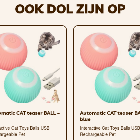
buust en gemakkelijk schoon te maken.
OOK DOL ZIJN OP
d met een vochtige doek. Verkrijgbaar in verschillende maten.
matic CAT teaser BALL –
Automatic CAT teaser BA
blue
active Cat Toys Balls USB
Interactive Cat Toys Balls USB
argeable Pet
Rechargeable Pet