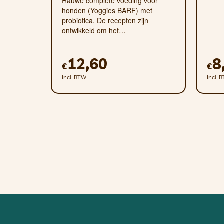
Rauwe complete voeding voor
honden (Yoggies BARF) met
probiotica. De recepten zijn
ontwikkeld om het…
12,60
8
€
€
Incl. BTW
Incl. 