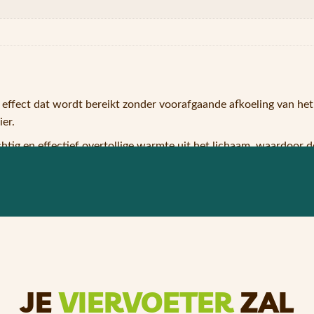
effect dat wordt bereikt zonder voorafgaande afkoeling van he
er.
htig en effectief overtollige warmte uit het lichaam, waardoor d
ren, maar beschermt ze ook tegen de gevaarlijke zomerhitte. Bove
dier voldoende om het gebruik ervan een korte tijd te staken en k
verkoelende effect te vergroten, maar dit is optioneel.
n, kan hij ruimtebesparend worden opgeborgen en gemakkelijk 
JE
VIERVOETER
ZAL