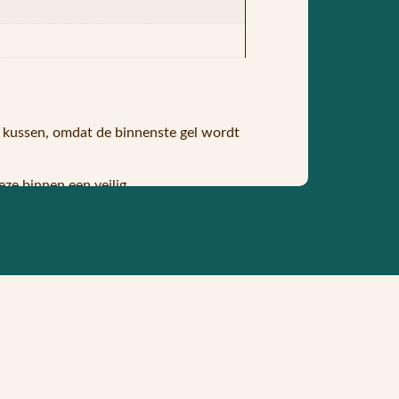
t kussen, omdat de binnenste gel wordt
eze binnen een veilig
ndien houdt dit effect urenlang aan.
rijgt het al zijn verkoelende
worden vervoerd als hij niet wordt