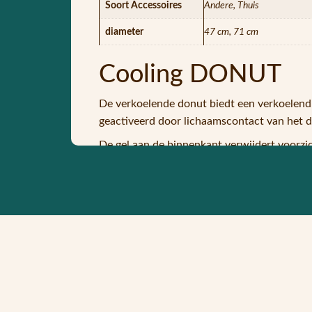
Soort Accessoires
Andere, Thuis
diameter
47 cm, 71 cm
Cooling DONUT
De verkoelende donut biedt een verkoelend 
geactiveerd door lichaamscontact van het di
De gel aan de binnenkant verwijdert voorzic
temperatuurbereik blijft.
Dit is niet alleen prettig voor onze huisdie
Als de werking afneemt, is het voor ons huis
eigenschappen terug.
Je kunt de pad in de koelkast leggen om het 
Omdat hij eenvoudig kan worden opgevouwe
gebruikt.