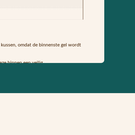
t kussen, omdat de binnenste gel wordt
eze binnen een veilig
ndien houdt dit effect urenlang aan.
rijgt het al zijn verkoelende
worden vervoerd als hij niet wordt