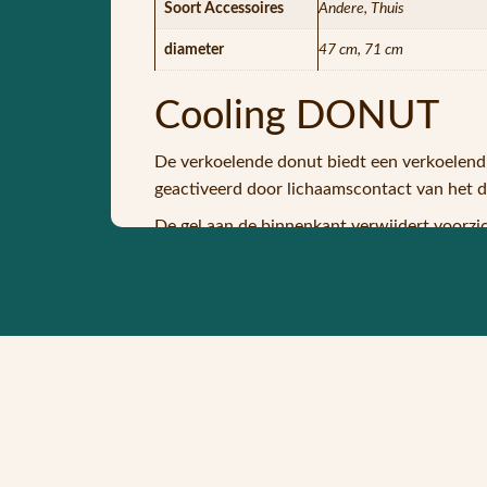
Soort Accessoires
Andere, Thuis
diameter
47 cm, 71 cm
Cooling DONUT
De verkoelende donut biedt een verkoelend 
geactiveerd door lichaamscontact van het di
De gel aan de binnenkant verwijdert voorzic
temperatuurbereik blijft.
Dit is niet alleen prettig voor onze huisdie
Als de werking afneemt, is het voor ons huis
eigenschappen terug.
Je kunt de pad in de koelkast leggen om het 
Omdat hij eenvoudig kan worden opgevouwe
gebruikt.