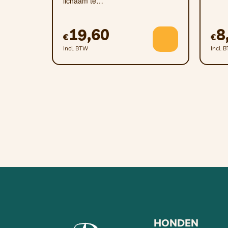
lichaam te…
19,60
8
€
€
Incl. BTW
Incl. 
HONDEN