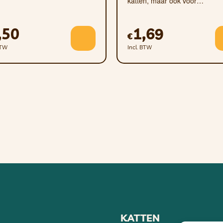
katten, maar ook voor…
,50
1,69
€
BTW
Incl. BTW
KATTEN