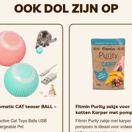
buust en gemakkelijk schoon te maken.
OOK DOL ZIJN OP
d met een vochtige doek. Verkrijgbaar in verschillende maten.
matic CAT teaser BALL –
Fitmin Purity zakje voor
katten Karper met pom
active Cat Toys Balls USB
Fitmin Purity zakje met karper
argeable Pet
pompoen is ideaal voor volwa