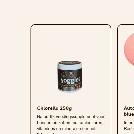
Het oppervlak van het nylonmateriaal is ro
Indien nodig kan het kussen worden gereinig
30% PVC 40% Polymeer 30% Water
Extra duurzame stiksels
Gewatteerd
Waterbestendig
Eco
voor honden en katten
Chlorella 250g
Auto
blue
Natuurlijk voedingssupplement voor
honden en katten met aminozuren,
Inter
vitamines en mineralen om het
Rech