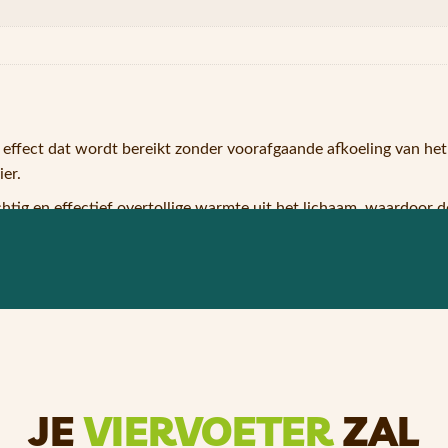
effect dat wordt bereikt zonder voorafgaande afkoeling van he
er.
htig en effectief overtollige warmte uit het lichaam, waardoor d
ren, maar beschermt ze ook tegen de gevaarlijke zomerhitte. Bove
dier voldoende om het gebruik ervan een korte tijd te staken en k
verkoelende effect te vergroten, maar dit is optioneel.
n, kan hij ruimtebesparend worden opgeborgen en gemakkelijk 
JE
VIERVOETER
ZAL