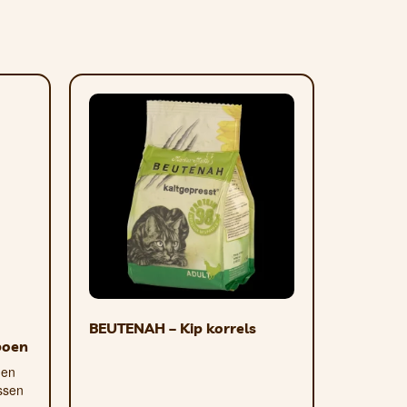
BEUTENAH – Kip korrels
poen
 en
ssen