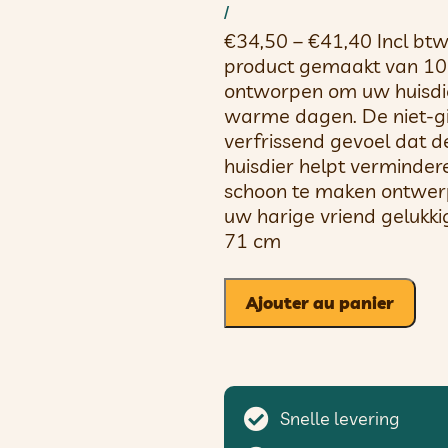
/
€34,50 – €41,40 Incl btw
product gemaakt van 10
ontworpen om uw huisdie
warme dagen. De niet-gif
verfrissend gevoel dat d
huisdier helpt verminder
schoon te maken ontwerp
uw harige vriend gelukk
71 cm
Ajouter au panier
Snelle levering