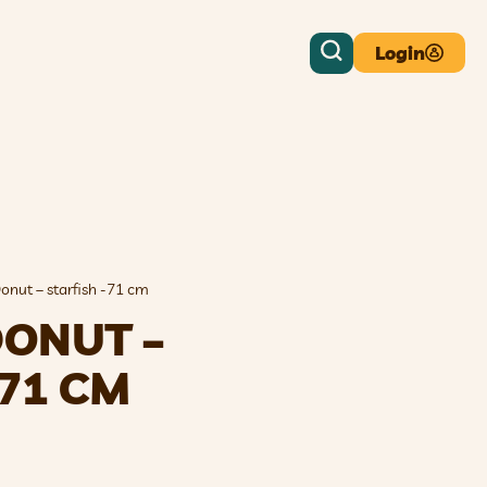
Login
onut – starfish -71 cm
DONUT –
-71 CM