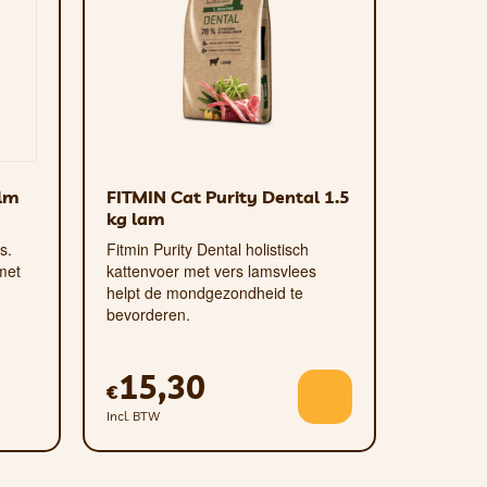
eid en masseert het tandvlees – stop
van uw hond over het oppervlak.
den, of het nu op het strand of in de
alm
FITMIN Cat Purity Dental 1.5
kg lam
s.
Fitmin Purity Dental holistisch
 met
kattenvoer met vers lamsvlees
helpt de mondgezondheid te
bevorderen.
15,30
€
Incl. BTW