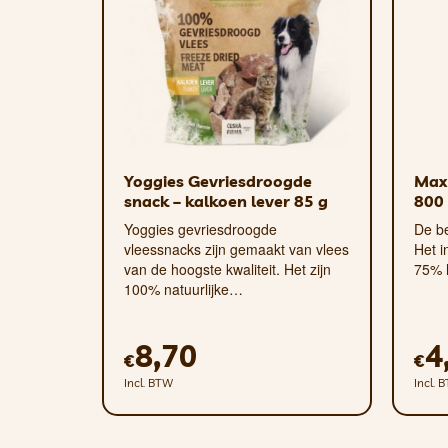
Gegroefd oppervlak en gat voor h
wat snoepjes in de bal om het foeragee
Goed zichtbaar
– de feloranje kleur h
tuin is.
Yoggies Gevriesdroogde
Max 
snack – kalkoen lever 85 g
800 
Yoggies gevriesdroogde
De be
vleessnacks zijn gemaakt van vlees
Het i
van de hoogste kwaliteit. Het zijn
75% 
100% natuurlijke…
8,70
4
€
€
Incl. BTW
Incl. 