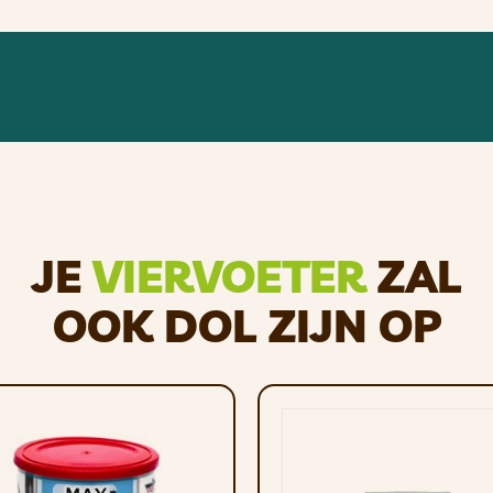
4 g
246 g
r en/of een beetje afwasmiddel. Na het wassen en voor 
JE
VIERVOETER
ZAL
of afbreekt.
OOK DOL ZIJN OP
 dragen, trekken en apporteren!
oplastisch rubber, bestand tegen ruw spelen en kauwe
t park en de achtertuin!