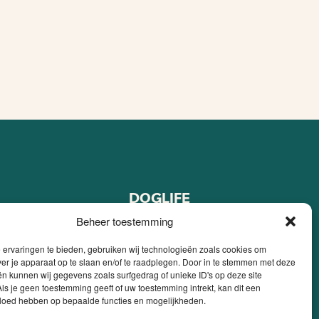
DOGLIFE
Over ons
Beheer toestemming
FAQ
ervaringen te bieden, gebruiken wij technologieën zoals cookies om
Blog
ver je apparaat op te slaan en/of te raadplegen. Door in te stemmen met deze
pen
Contact
n kunnen wij gegevens zoals surfgedrag of unieke ID's op deze site
ls je geen toestemming geeft of uw toestemming intrekt, kan dit een
 kopen
Mijn account
vloed hebben op bepaalde functies en mogelijkheden.