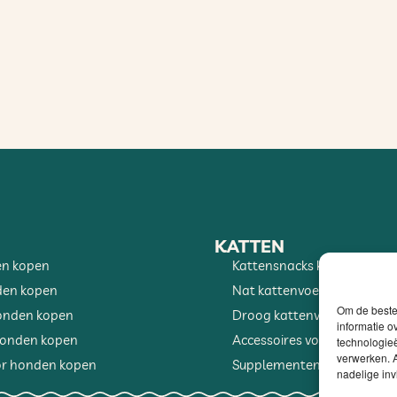
KATTEN
en kopen
Kattensnacks kopen
den kopen
Nat kattenvoer kopen
Om de beste 
onden kopen
Droog kattenvoer kopen
informatie o
honden kopen
Accessoires voor katten ko
technologieë
verwerken. A
r honden kopen
Supplementen voor katten
nadelige in