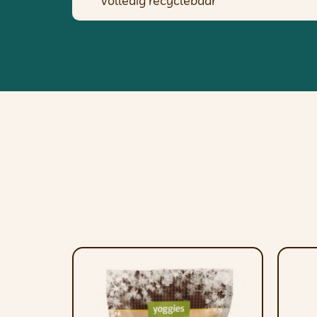
Volledig recyclebaar
3 maten:
Groot: 13,8 cm diameter | Gewicht 45
Medium: 11,4 cm diameter | Gewicht 
Klein: 9,1 cm | Gewicht 155 g
Productverzorging
Na gebruik afspoelen met schoon wate
op een koele plaats.
Verwijder het speeltje van uw huisdier als er een onderdeel losraakt 
Buiten bereik van kinderen houden.
Stevige handgreep
– pakken, gooien,
Superduurzaam
– gemaakt van therm
Het drijft
– ideaal voor het strand, he