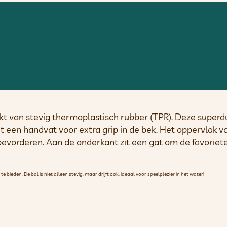
t van stevig thermoplastisch rubber (TPR). Deze superduu
een handvat voor extra grip in de bek. Het oppervlak voe
evorderen. Aan de onderkant zit een gat om de favoriete
bieden. De bal is niet alleen stevig, maar drijft ook, ideaal voor speelplezier in het water!