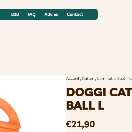
B2B
FAQ
Advies
Contact
Accueil
/
Katten
/
Eliminatie dieet - k
DOGGI CA
BALL L
€
21,90