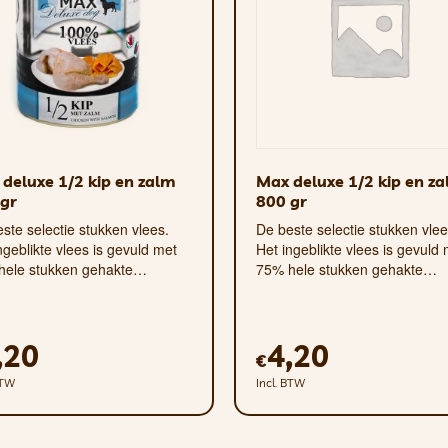
et doseren van snoepjes
– bevordert de gebitsgezondh
rinstinct te stimuleren, of strooi de favoriete snoepjes 
elpt baasjes het favoriete speeltje van hun huisdier te vin
deluxe 1/2 kip en zalm
Max deluxe 1/2 kip en z
gr
800 gr
ste selectie stukken vlees.
De beste selectie stukken vlee
ngeblikte vlees is gevuld met
Het ingeblikte vlees is gevuld
hele stukken gehakte…
75% hele stukken gehakte…
,20
4,20
€
BTW
Incl. BTW