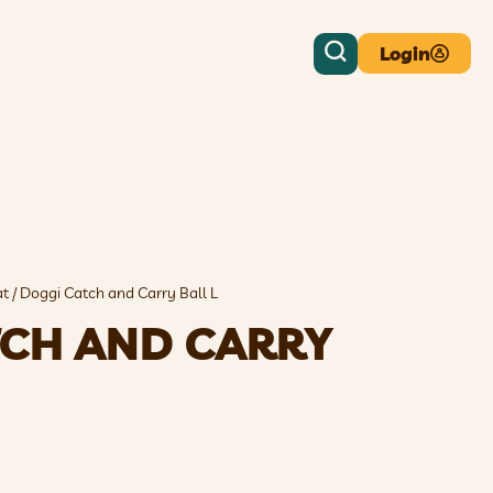
Login
at
/ Doggi Catch and Carry Ball L
TCH AND CARRY