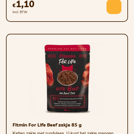
1,10
€
Incl. BTW
Fitmin For Life Beef zakje 85 g
Katten zakje met rundvlees. U kunt het zakje mengen