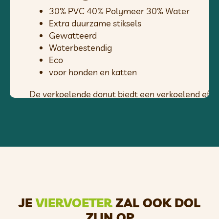
30% PVC 40% Polymeer 30% Water
Extra duurzame stiksels
Gewatteerd
Waterbestendig
Eco
voor honden en katten
De verkoelende donut biedt een verkoelend effec
binnenste gel wordt geactiveerd door lichaamsco
De gel aan de binnenkant verwijdert voorzichtig 
temperatuurbereik blijft.
Dit is niet alleen prettig voor onze huisdieren, 
urenlang aan.
Als de werking afneemt, is het voor ons huisdier v
verkoelende eigenschappen terug.
JE
VIERVOETER
ZAL OOK DOL
Je kunt de pad in de koelkast leggen om het verko
ZIJN OP