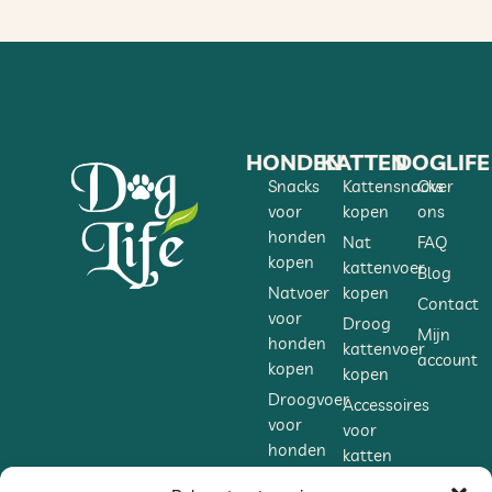
HONDEN
KATTEN
DOGLIFE
Snacks
Kattensnacks
Over
voor
kopen
ons
honden
Nat
FAQ
kopen
kattenvoer
Blog
Natvoer
kopen
Contact
voor
Droog
Mijn
honden
kattenvoer
account
kopen
kopen
Droogvoer
Accessoires
voor
voor
honden
katten
kopen
kopen