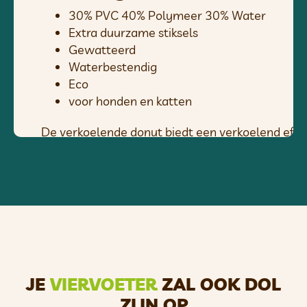
30% PVC 40% Polymeer 30% Water
Extra duurzame stiksels
Gewatteerd
Waterbestendig
Eco
voor honden en katten
De verkoelende donut biedt een verkoelend effec
binnenste gel wordt geactiveerd door lichaamsco
De gel aan de binnenkant verwijdert voorzichtig 
temperatuurbereik blijft.
Dit is niet alleen prettig voor onze huisdieren, 
urenlang aan.
Als de werking afneemt, is het voor ons huisdier v
verkoelende eigenschappen terug.
JE
VIERVOETER
ZAL OOK DOL
Je kunt de pad in de koelkast leggen om het verko
ZIJN OP