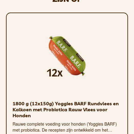
Omdat hij eenvoudig kan worden opgevouwen, ka
hij niet wordt gebruikt.
Het oppervlak van het nylonmateriaal is robuust
Indien nodig kan het kussen worden gereinigd met
1800 g (12x150g) Yoggies BARF Rundvlees en
Kalkoen met Probiotica Rauw Vlees voor
Honden
Rauwe complete voeding voor honden (Yoggies BARF)
met probiotica. De recepten zijn ontwikkeld om het…