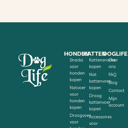
HONDEN
KATTEN
DOGLIFE
Snacks
Kattensnacks
Over
voor
kopen
ons
honden
Nat
FAQ
kopen
kattenvoer
Blog
Natvoer
kopen
Contact
voor
Droog
Mijn
honden
kattenvoer
account
kopen
kopen
Droogvoer
Accessoires
voor
voor