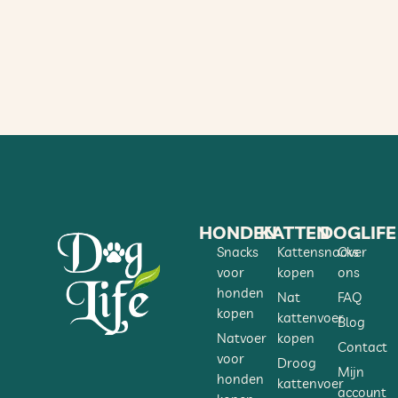
HONDEN
KATTEN
DOGLIFE
Snacks
Kattensnacks
Over
voor
kopen
ons
honden
Nat
FAQ
kopen
kattenvoer
Blog
Natvoer
kopen
Contact
voor
Droog
Mijn
honden
kattenvoer
account