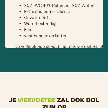
30% PVC 40% Polymeer 30% Water
Extra duurzame stiksels
Gewatteerd
Waterbestendig
Eco
voor honden en katten
De verkoelende donut biedt een verkoelend effec
binnenste gel wordt geactiveerd door lichaamsco
De gel aan de binnenkant verwijdert voorzichtig 
temperatuurbereik blijft.
Dit is niet alleen prettig voor onze huisdieren, 
urenlang aan.
Als de werking afneemt, is het voor ons huisdier v
verkoelende eigenschappen terug.
JE
VIERVOETER
ZAL OOK DOL
Je kunt de pad in de koelkast leggen om het verko
ZIJN OP