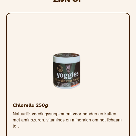
Omdat hij eenvoudig kan worden opgevouwen, ka
hij niet wordt gebruikt.
Het oppervlak van het nylonmateriaal is robuust
Indien nodig kan het kussen worden gereinigd met
Chlorella 250g
Natuurlijk voedingssupplement voor honden en katten
met aminozuren, vitamines en mineralen om het lichaam
te…