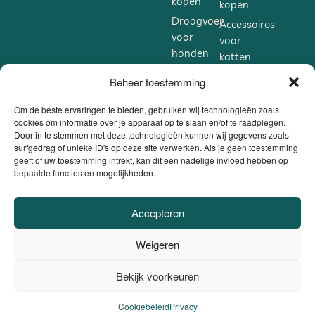
kopen
kopen
Droogvoer
Accessoires
voor
voor
honden
katten
kopen
kopen
Beheer toestemming
Accessoires
Supplementen
voor
voor
Om de beste ervaringen te bieden, gebruiken wij technologieën zoals
honden
cookies om informatie over je apparaat op te slaan en/of te raadplegen.
katten
Door in te stemmen met deze technologieën kunnen wij gegevens zoals
kopen
kopen
surfgedrag of unieke ID's op deze site verwerken. Als je geen toestemming
Supplementen
geeft of uw toestemming intrekt, kan dit een nadelige invloed hebben op
bepaalde functies en mogelijkheden.
voor
honden
kopen
Accepteren
VEILIG BETALEN
Weigeren
DANKZIJ
BE0806.558.562 |
Privacybeleid / Algemene voorwaarden /
Bekijk voorkeuren
0
Cookiebeleid
|
Website door
Sinergio
el ons op
Cookiebeleid
Privacy