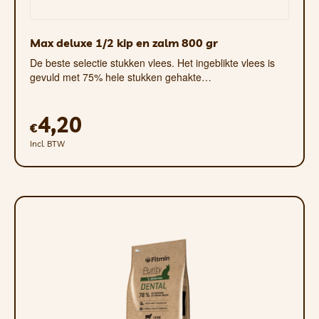
10 kan je ons deze terugsturen.
Laat ons bij je laatste bestelling weten in
de opmerkingen en we sturen jou een
Max deluxe 1/2 kip en zalm 800 gr
verzendtiket mee voor de koerier, Het is
De beste selectie stukken vlees. Het ingeblikte vlees is
dus het beste voor uw portemonnee en
gevuld met 75% hele stukken gehakte…
de planeet.
AANBEVELING VOOR DE
4,20
€
ZOMERMAANDEN: Omdat wij de
Incl. BTW
zending via een koeriersdienst
versturen en het pakket niet de hele
tijd in een gekoelde vrachtwagen
reist. Vanwege de hoge
temperaturen in de zomermaanden
adviseren wij om diepvriesproducten
in grotere hoeveelheden te kopen (bij
voorkeur in veelvouden van 8 kg). Op
deze manier koelen de producten
vanzelf af en komen ze er prachtig