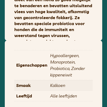
te benaderen en bevatten uitsluitend
vlees van hoge kwaliteit, afkomstig
van gecontroleerde fokkerij. Ze
bevatten speciale probiotica voor
honden die de immuniteit en
weerstand tegen virussen,
parasieten en ziektes ondersteunen.
Beste klanten, om er zeker van te zijn
dat wij het vlees in perfecte staat bij
Hypoallergeen,
u afleveren, verzenden wij Yoggies
Monoprotein,
Eigenschappen
BARF uitsluitend per koerier van
Probiotica, Zonder
maandag tot en met woensdag. Zo
kippeneiwit
voorkomt u dat het pakket met het
vlees gedurende het weekend (of
Smaak
Kalkoen
meerdere dagen) bij de vervoerder
blijft liggen.
Leeftijd
Alle leeftijden
Wij adviseren u om het pakket zo snel