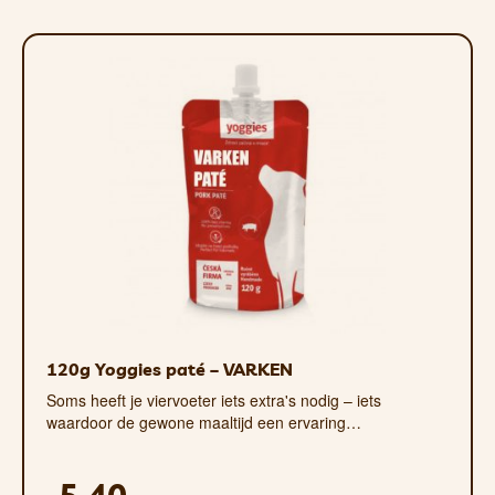
voedsel aantasten of zelfs volledig
vernietigen! Langzaam laten ontdooien
of met de verpakking onderdompelen in
warm water (max. 40 °C). Laat uw hond
niet de hele dag eten tot zijn beschikking
hebben. Bewaren in de vriezer (wij
adviseren -19°C)! Na ontdooien in een
afgesloten verpakking in de koelkast
bewaren, niet opnieuw invriezen en
uiterlijk binnen 48 uur consumeren.
TEGENWOORDIG VERPAKKEN WE
BARF IN KARTONNEN DOZEN
GEVULD MET EEN LAAG
120g Yoggies paté – VARKEN
POLYSTYREEN OF SPECIALE
Soms heeft je viervoeter iets extra's nodig – iets
ISOZAKKEN.
waardoor de gewone maaltijd een ervaring…
Spaar deze zakken ( niet de kartonnen
dozen) en bij een hoeveelheid van 5 of