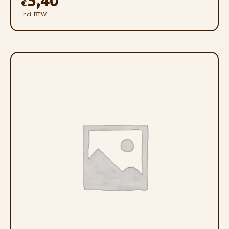
5,40
€
10 kan je ons deze terugsturen.
Incl. BTW
Laat ons bij je laatste bestelling weten in
de opmerkingen en we sturen jou een
verzendtiket mee voor de koerier, Het is
dus het beste voor uw portemonnee en
de planeet.
AANBEVELING VOOR DE
ZOMERMAANDEN: Omdat wij de
zending via een koeriersdienst
versturen en het pakket niet de hele
tijd in een gekoelde vrachtwagen
reist. Vanwege de hoge
temperaturen in de zomermaanden
adviseren wij om diepvriesproducten
in grotere hoeveelheden te kopen (bij
voorkeur in veelvouden van 8 kg). Op
deze manier koelen de producten
vanzelf af en komen ze er prachtig