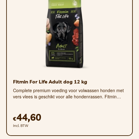
mineralen zoals
ijzer, calcium,
selenium en zink.
Het kalkoenmenu is
goed verteerbaar, de botten zijn fijn
gemalen. Dit menu is geschikt voor
honden met een allergie en voor honden
met verschillende diëten.
HOE TE SERVEREN EN BEWAREN
Fitmin For Life Adult dog 12 kg
Yoggies BARF moet bij voorkeur op
lichaamstemperatuur zijn (ongeveer
Complete premium voeding voor volwassen honden met
vers vlees is geschikt voor alle hondenrassen. Fitmin…
38°C) van de hond wanneer het wordt
geserveerd, maar minimaal op
kamertemperatuur. Giet nooit water
44,60
€
warmer dan 40°C op Yoggies BARF en
Incl. BTW
verwarm het niet in de magnetron! Dit
zou de probiotische werking van het