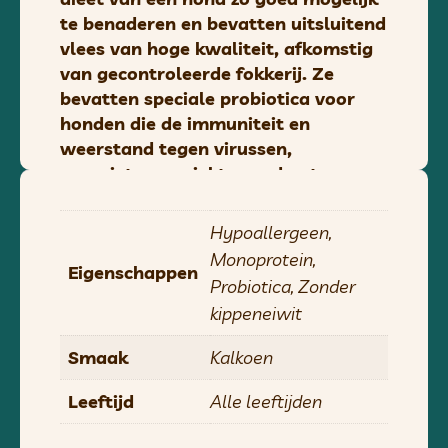
te benaderen en bevatten uitsluitend
vlees van hoge kwaliteit, afkomstig
van gecontroleerde fokkerij. Ze
bevatten speciale probiotica voor
honden die de immuniteit en
weerstand tegen virussen,
parasieten en ziektes ondersteunen.
Beste klanten, om er zeker van te zijn
dat wij het vlees in perfecte staat bij
Hypoallergeen,
u afleveren, verzenden wij Yoggies
Monoprotein,
Eigenschappen
BARF uitsluitend per koerier van
Probiotica, Zonder
maandag tot en met woensdag. Zo
kippeneiwit
voorkomt u dat het pakket met het
vlees gedurende het weekend (of
Smaak
Kalkoen
meerdere dagen) bij de vervoerder
blijft liggen.
Leeftijd
Alle leeftijden
Wij adviseren u om het pakket zo snel