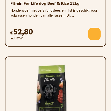
Fitmin For Life dog Beef & Rice 12kg
Al onze producten zijn natuurlijk en bevatten geen
Hondenvoer met vers rundvlees en rijst is geschikt voor
kleurstoffen, smaakstoffen,
volwassen honden van alle rassen. Dit…
conserveringsmiddelen, chemicaliën, granen, rijst
of soja. De recepten zijn samengesteld door
52,80
dierenarts en oprichter MVDr. Jiří Sokol.
€
Incl. BTW
FALCO blikvoer heeft een houdbaarheid van 3 jaar. Je
kunt het ongeveer 7 dagen in de koelkast bewaren, of
zo lang als je wilt.
Ingrediënten
:
50% zalm, 50% kip. Dit product kan
graten bevatten.
Analytische bestanddelen
:
Ruw eiwit 15%, ruw vet
12%, ruwe vezels 0,5%, ruwe as 2,5%, vocht 70%,
hoog natuurlijk gehalte aan vitaminen (A, E, D) en
aminozuren (lysine, methionine, cystine)