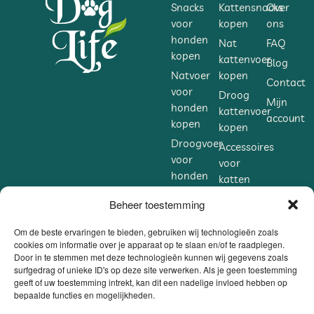
Snacks
Kattensnacks
Over
voor
kopen
ons
honden
Nat
FAQ
kopen
kattenvoer
Blog
Natvoer
kopen
Contact
voor
Droog
Mijn
honden
kattenvoer
account
kopen
kopen
Droogvoer
Accessoires
voor
voor
honden
katten
kopen
kopen
Beheer toestemming
Accessoires
Supplementen
voor
voor
Om de beste ervaringen te bieden, gebruiken wij technologieën zoals
honden
cookies om informatie over je apparaat op te slaan en/of te raadplegen.
katten
Door in te stemmen met deze technologieën kunnen wij gegevens zoals
kopen
kopen
surfgedrag of unieke ID's op deze site verwerken. Als je geen toestemming
Supplementen
geeft of uw toestemming intrekt, kan dit een nadelige invloed hebben op
voor
bepaalde functies en mogelijkheden.
honden