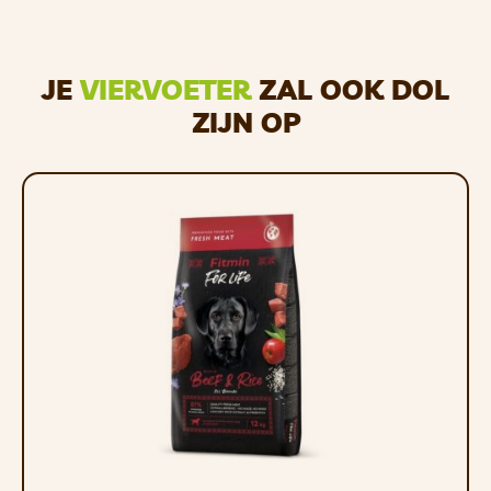
JE
VIERVOETER
ZAL OOK DOL
Zalm is een van de beste natuurlijke bronnen van
ZIJN OP
omega-3-vetzuren. Het bevat hoogwaardige
eiwitten die een aantal belangrijke functies in het
lichaam vervullen, zoals het bevorderen van
wondgenezing, het beschermen van de
botgezondheid, het hebben van een gunstig effect
op de vacht en het behoud van spiermassa tijdens
gewichtsverlies en veroudering. Regelmatige
consumptie van zalm kan het risico op hart- en
vaatziekten verminderen.
FALCO SENSE DOG blikvoer is geschikt voor alle
leeftijden en alle rassen.