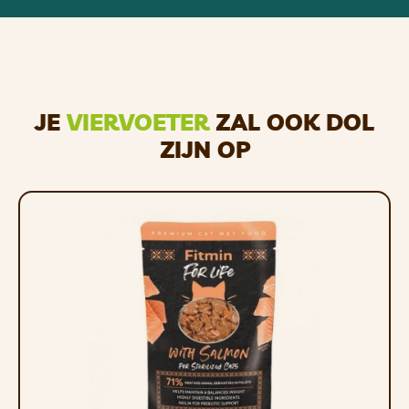
verzorgd met geschikte producten die
speciaal voor leer zijn bedoeld.
GEDETAILLEERDE
PRODUCTBESCHRIJVING
JE
VIERVOETER
ZAL OOK DOL
Materiaal
: 100% rond leer
ZIJN OP
Leerdiameter
: 8 mm, Lengte riem: 100
cm, Maximale nekomtrek: 80 cm