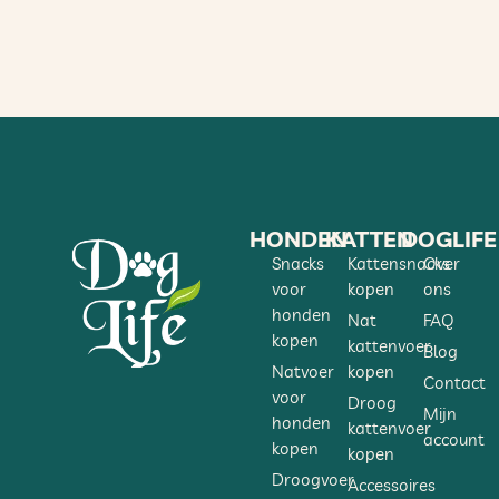
HONDEN
KATTEN
DOGLIFE
Snacks
Kattensnacks
Over
voor
kopen
ons
honden
Nat
FAQ
kopen
kattenvoer
Blog
Natvoer
kopen
Contact
voor
Droog
Mijn
honden
kattenvoer
account
kopen
kopen
Droogvoer
Accessoires