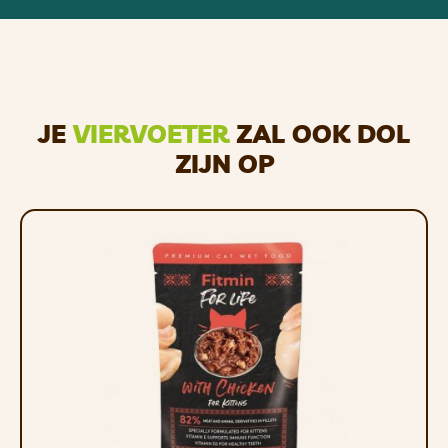
verzorgd met geschikte producten die
speciaal voor leer zijn bedoeld.
GEDETAILLEERDE
PRODUCTBESCHRIJVING
JE
VIERVOETER
ZAL OOK DOL
Materiaal
: 100% rond leer
ZIJN OP
Leerdiameter
: 8 mm, Lengte riem: 100
cm, Maximale nekomtrek: 80 cm