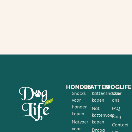
HONDEN
KATTEN
DOGLIFE
Snacks
Kattensnacks
Over
voor
kopen
ons
honden
Nat
FAQ
kopen
kattenvoer
Blog
Natvoer
kopen
Contact
voor
Droog