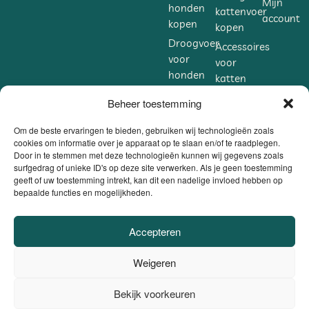
Mijn
honden
kattenvoer
account
kopen
kopen
Droogvoer
Accessoires
voor
voor
honden
katten
kopen
kopen
Beheer toestemming
Accessoires
Supplementen
voor
voor
Om de beste ervaringen te bieden, gebruiken wij technologieën zoals
honden
cookies om informatie over je apparaat op te slaan en/of te raadplegen.
katten
Door in te stemmen met deze technologieën kunnen wij gegevens zoals
kopen
kopen
surfgedrag of unieke ID's op deze site verwerken. Als je geen toestemming
Supplementen
geeft of uw toestemming intrekt, kan dit een nadelige invloed hebben op
bepaalde functies en mogelijkheden.
voor
honden
kopen
Accepteren
VEILIG BETALEN
Weigeren
DANKZIJ
BE0806.558.562 |
Privacybeleid / Algemene voorwaarden /
Bekijk voorkeuren
0
Cookiebeleid
|
Website door
Sinergio