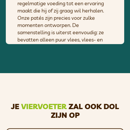
regelmatige voeding tot een ervaring
maakt die hij of zij graag wil herhalen.
Onze patés zijn precies voor zulke
momenten ontworpen. De
samenstelling is uiterst eenvoudig: ze
bevatten alleen puur vlees, vlees- en
bottenbouillon en een beetje tapioca als
natuurlijk bindmiddel. Ze bevatten geen
conserveermiddelen, kunstmatige
ingrediënten of smaakstoffen, waardoor
ze ook geschikt zijn voor harige vrienden
met een gevoelige spijsvertering.
De paté is geschikt voor honden en
katten van alle leeftijden en rassen en
JE
VIERVOETER
ZAL OOK DOL
bevat geen gluten, suiker, chemicaliën,
ZIJN OP
smaakstoffen of soja.