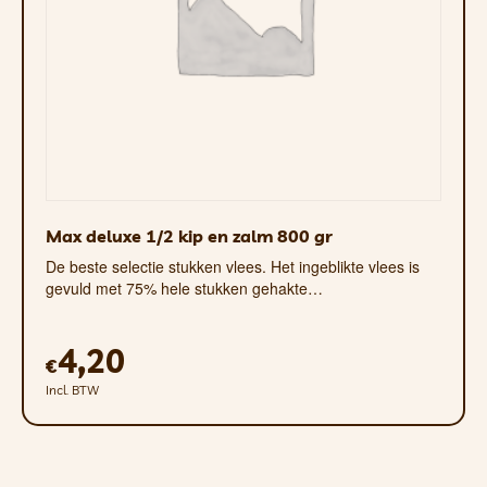
onze gezonde, smakelijke koudgeperste
brokjes.
Patés bevatten van nature ook veel
vocht, dus ze zijn ook handig voor
mensen die gewoon water als een
noodzakelijk kwaad beschouwen.
Gemakkelijk te
combineren met
Max deluxe 1/2 kip en zalm 800 gr
De beste selectie stukken vlees. Het ingeblikte vlees is
interactief
gevuld met 75% hele stukken gehakte…
speelgoed
4,20
€
In tegenstelling tot wat vaak wordt
Incl. BTW
gedacht, is fysieke activiteit niet
allesbepalend voor het geluk van onze
harige vrienden. Het is ook noodzakelijk
om hun hersenen regelmatig te