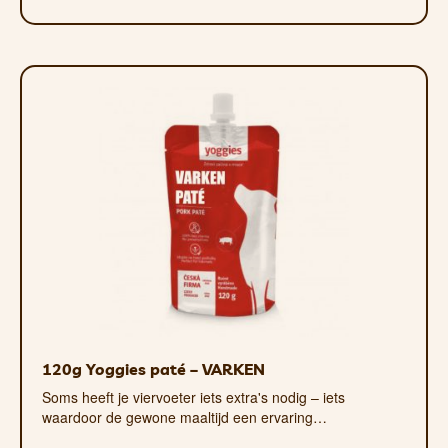
ervan kan genieten, ongeacht zijn of haar
leeftijd. Ze bieden ook onmiskenbare
gezondheidsvoordelen voor iedereen –
vlees is immers de meest natuurlijke
voeding voor uw trouwe viervoeter en
zou het grootste deel van zijn dieet
moeten uitmaken. En omdat de paté uit
gekookte ingrediënten bestaat, is hij
zacht genoeg voor zelfs oudere honden
en katten.
Ideaal voor
viervoeters met een
allergie
120g Yoggies paté – VARKEN
Soms heeft je viervoeter iets extra's nodig – iets
De snacks zijn ook geschikt voor mensen
waardoor de gewone maaltijd een ervaring…
met een allergie, omdat ze geen