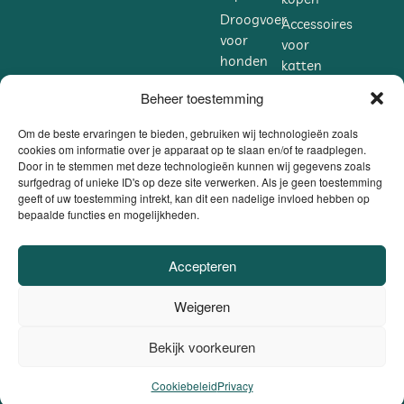
Droogvoer
Accessoires
voor
voor
honden
katten
kopen
kopen
Beheer toestemming
Accessoires
Supplementen
voor
voor
Om de beste ervaringen te bieden, gebruiken wij technologieën zoals
honden
cookies om informatie over je apparaat op te slaan en/of te raadplegen.
katten
Door in te stemmen met deze technologieën kunnen wij gegevens zoals
Een snack voor alle
kopen
kopen
surfgedrag of unieke ID's op deze site verwerken. Als je geen toestemming
Supplementen
geeft of uw toestemming intrekt, kan dit een nadelige invloed hebben op
avonturen
bepaalde functies en mogelijkheden.
voor
honden
Reis je vaak met je beste vriend(in)? Dan
kopen
Accepteren
weet je hoe lastig het kan zijn om het
perfecte eten voor elke reis te kiezen.
VEILIG BETALEN
Weigeren
DANKZIJ
Onze patés zitten echter in een
BE0806.558.562 |
praktische verpakking die je makkelijk
Privacybeleid / Algemene voorwaarden /
Bekijk voorkeuren
0
Cookiebeleid
|
Website door
Sinergio
meeneemt – en bij het serveren hoef je
el ons op
hem alleen maar open te maken en uit
Cookiebeleid
Privacy