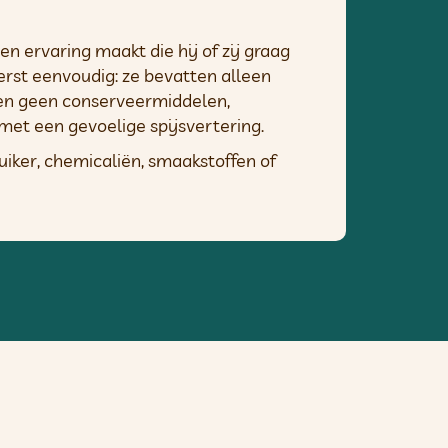
en ervaring maakt die hij of zij graag
erst eenvoudig: ze bevatten alleen
tten geen conserveermiddelen,
met een gevoelige spijsvertering.
uiker, chemicaliën, smaakstoffen of
n enthousiast naar je toe zal komen.
 veel hebben meegemaakt. Onze
of haar leeftijd. Ze bieden ook