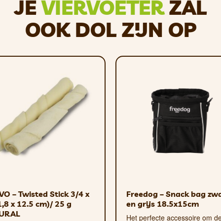
or iedereen – vlees is immers de meest natuurlijke voe
JE
VIERVOETER
ZAL
oeten uitmaken. En omdat de paté uit gekookte ingrediën
OOK DOL ZIJN OP
ters met een allergie
en met een allergie, omdat ze geen veelvoorkomende all
ers kan echter overreageren op sommige dierlijke eiwi
varkensvlees, kip, rundvlees, kalkoen en een visduo van z
O – Twisted Stick 3/4 x
Freedog – Snack bag zw
1,8 x 12.5 cm)/ 25 g
en grijs 18.5x15cm
ling op de maaltijd
URAL
Het perfecte accessoire om d