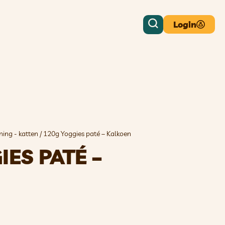
Login
ning - katten
/ 120g Yoggies paté – Kalkoen
IES PATÉ –