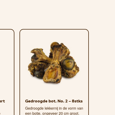
ding voor uw trouwe viervoeter en
ten bestaat, is hij zacht genoeg voor
ergenen zoals tarwe of soja bevatten.
tten. Daarom bieden we vijf
alm en witte vis. Zo vindt iedereen de
art
Gedroogde bot. No. 2 – 8stks
Gedroogde lekkernij in de vorm van
e
een botje, ongeveer 20 cm groot.