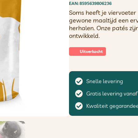
EAN: 8595639806236
Soms heeft je viervoeter 
gewone maaltijd een erva
herhalen. Onze patés zi
ontwikkeld.
Uitverkocht
Snelle levering
Gratis levering vanaf
Kwaliteit gegarande