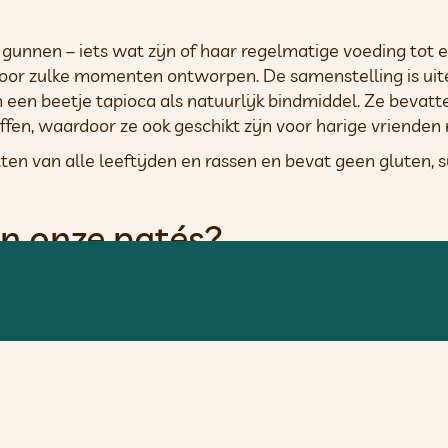
 gunnen – iets wat zijn of haar regelmatige voeding tot e
 voor zulke momenten ontworpen. De samenstelling is uit
en een beetje tapioca als natuurlijk bindmiddel. Ze beva
fen, waardoor ze ook geschikt zijn voor harige vrienden 
ten van alle leeftijden en rassen en bevat geen gluten, s
an onze patés?
urig en heerlijk dat je vriend ze meteen zal opmerken e
nog lang niet alles wat onze delicatessen scoren.
se
t de wereld om zich heen ontdekken tot senioren die al
 uw trouwe viervoeter ervan kan genieten, ongeacht zijn 