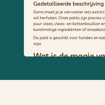
Gedetailleerde beschrijving
Soms moet je je viervoeter iets extra’s
wil herhalen. Onze patés zijn precies
puur vlees, vlees- en bottenbouillon 
kunstmatige ingrediënten of smaakstof
De paté is geschikt voor honden en kat
soja.
Wat is de magie v
Onze patés zijn zo onweerstaanbaar ge
Elke hap is een belevenis, maar dat is 
Voor elke levensfa
Van puppy’s en kittens die enthousias
praktische patés zijn zo ontworpen dat