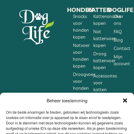
HONDEN
KATTEN
DOGLIFE
Snacks
Kattensnacks
Over
voor
kopen
ons
honden
Nat
FAQ
kopen
kattenvoer
Blog
Natvoer
kopen
Contact
voor
Droog
Mijn
honden
kattenvoer
account
kopen
kopen
Droogvoer
Accessoires
voor
voor
honden
katten
kopen
kopen
Beheer toestemming
Accessoires
Supplementen
voor
voor
Om de beste ervaringen te bieden, gebruiken wij technologieën zoals
honden
cookies om informatie over je apparaat op te slaan en/of te raadplegen.
katten
Door in te stemmen met deze technologieën kunnen wij gegevens zoals
kopen
kopen
surfgedrag of unieke ID's op deze site verwerken. Als je geen toestemming
Supplementen
geeft of uw toestemming intrekt, kan dit een nadelige invloed hebben op