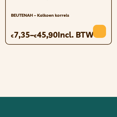
BEUTENAH – Kalkoen korrels
7,35
–
45,90
Incl. BTW
€
€