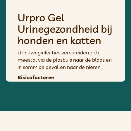
Urpro Gel
Urinegezondheid bij
honden en katten
Urineweginfecties verspreiden zich
meestal via de plasbuis naar de blaas en
in sommige gevallen naar de nieren.
Risicofactoren
– vrouwelijk geslacht en gevorderde
leeftijd
– anatomische en/of functionele
afwijking van de onderste urinewegen
– onvermogen om de blaas te legen