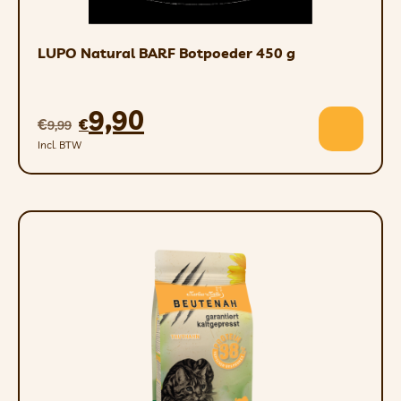
SAMENSTELLING
LUPO Natural BARF Botpoeder 450 g
Glucosamine van zeeschaaldieren, mout,
D-mannose, glycerine, gehydrolyseerde
varkensproteïnen, cranberryfruit,
9,90
€
€
9,99
paardenstaartpoeder, geïnactiveerde
Incl. BTW
gist, chondroïtinesulfaat, fructose,
natriumhyaluronaat, cristobaliet,
magnesiumhydroxide, maltodextrine.
Additieven (per ml):
Conserveermiddelen; 7,2 mg
kaliumsorbaat (1k202).
Met aroma’s.
Analytische bestanddelen:
Ruw eiwit 8,3%