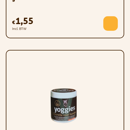
– dysurie/strangurie
– pollakisurie
1,55
€
– hematurie
Incl. BTW
– urine met een sterke geur
– in sommige gevallen kan de infectie
asymptomatisch zijn
Urpro Gel bevat geen kippeneiwitten
en kleurstoffen
Kenmerken van bestanddelen:
Cranberry
– bevat hippuurzuur en
proanthocyanidinen, die voorkomen dat
E. coli zich aan urotheliale receptoren
hecht. Proanthocyanidinen staan ​​ook
bekend om hun antioxiderende en
ontstekingsremmende eigenschappen.