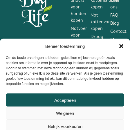
Snacks
Kattensnacks
Over
voor
kopen
ons
honden
Nat
FAQ
kopen
kattenvoer
Blog
Natvoer
kopen
Contact
voor
Droog
Mijn
honden
kattenvoer
Beheer toestemming
account
kopen
kopen
Droogvoer
Om de beste ervaringen te bieden, gebruiken wij technologieën zoals
Accessoires
cookies om informatie over je apparaat op te slaan en/of te raadplegen.
voor
voor
Door in te stemmen met deze technologieën kunnen wij gegevens zoals
honden
katten
surfgedrag of unieke ID's op deze site verwerken. Als je geen toestemming
kopen
kopen
geeft of uw toestemming intrekt, kan dit een nadelige invloed hebben op
bepaalde functies en mogelijkheden.
Accessoires
Supplementen
voor
voor
honden
katten
Accepteren
kopen
kopen
Weigeren
Supplementen
voor
Bekijk voorkeuren
0
honden