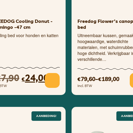
EEDOG Cooling Donut -
Freedog Flower’s cano
mingo -47 cm
bed
ling bed voor honden en katten
Uitneembaar kussen, gemaak
hoogwaardige, waterdichte
materialen, met schuimrubbe
hoge dichtheid. Verkrijgbaar i
verschillende…
27,90
24,00
79,60
–
189,00
€
€
€
. BTW
Incl. BTW
AANBIEDING!
AANBIE