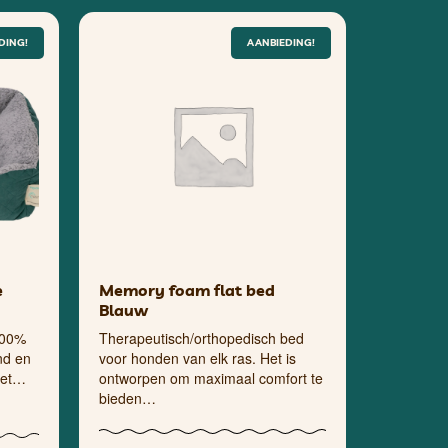
DING!
AANBIEDING!
e
Memory foam flat bed
Blauw
100%
Therapeutisch/orthopedisch bed
nd en
voor honden van elk ras. Het is
 het…
ontworpen om maximaal comfort te
bieden…