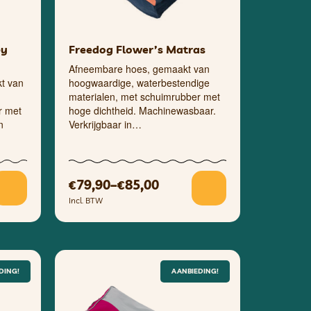
py
Freedog Flower’s Matras
Afneembare hoes, gemaakt van
t van
hoogwaardige, waterbestendige
materialen, met schuimrubber met
r met
hoge dichtheid. Machinewasbaar.
n
Verkrijgbaar in…
79,90
–
85,00
€
€
Incl. BTW
DING!
AANBIEDING!