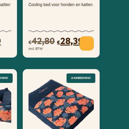
katten
Cooling bed voor honden en katten
0
42,80
28,39
€
€
Incl. BTW
DING!
AANBIEDING!