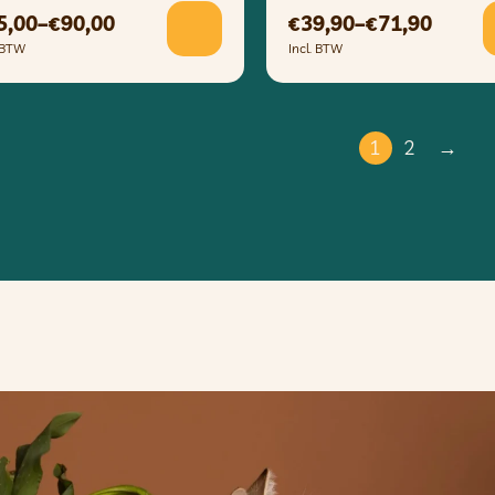
5,00
–
90,00
39,90
–
71,90
€
€
€
. BTW
Incl. BTW
1
2
→