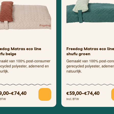
edog Matras eco line
Freedog Matras eco lin
fu beige
shufu groen
aakt van 100% post-consumer
Gemaakt van 100% post-con
ecycled polyester, ademend en
gerecycled polyester, ademe
urlijk.
natuurlijk.
9,00
–
74,40
59,00
–
74,40
€
€
€
. BTW
Incl. BTW