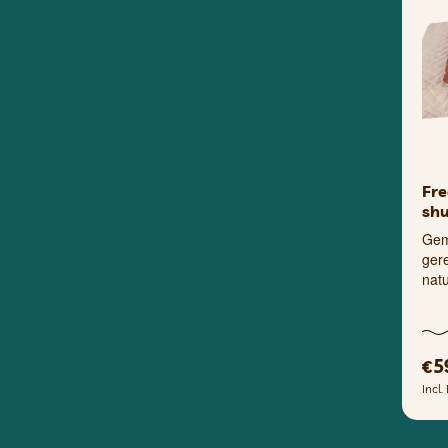
Fre
shu
Gem
ger
natu
5
€
Incl