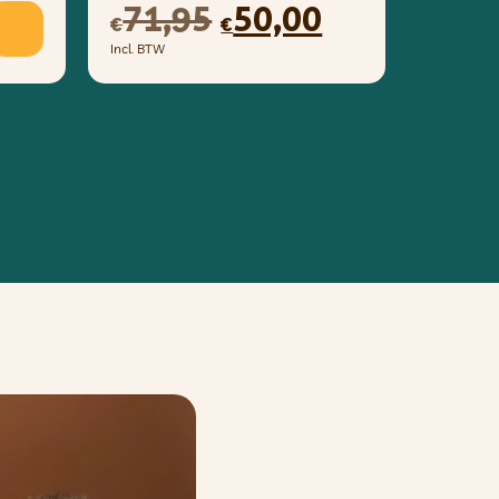
71,95
50,00
€
€
Incl. BTW