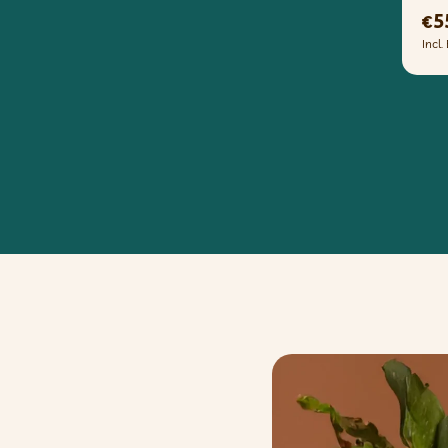
5
€
Incl