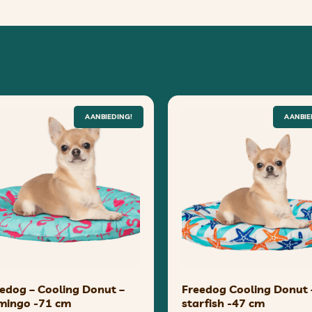
AANBIEDING!
AANBIE
edog – Cooling Donut –
Freedog Cooling Donut 
mingo -71 cm
starfish -47 cm