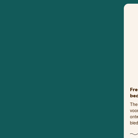
Fr
bed
The
voor
ont
bie