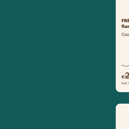
FR
fla
Coo
€
Incl