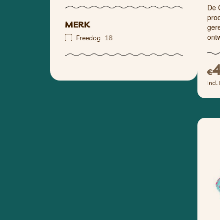
De 
pro
MERK
gere
ont
Freedog
18
€
Incl