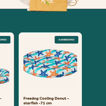
DING!
AANBIEDING!
–
Freedog Cooling Donut –
starfish -71 cm