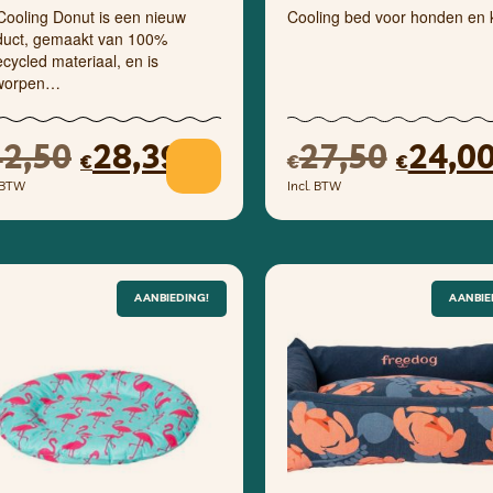
Cooling Donut is een nieuw
Cooling bed voor honden en 
duct, gemaakt van 100%
cycled materiaal, en is
worpen…
42,50
28,39
27,50
24,0
€
€
€
. BTW
Incl. BTW
AANBIEDING!
AANBIE