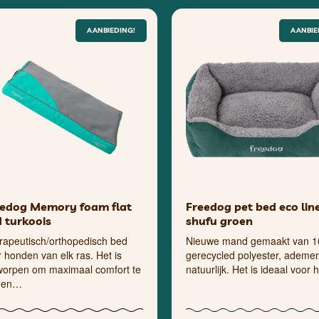
AANBIEDING!
AANBIE
eedog Memory foam flat
Freedog pet bed eco lin
 turkoois
shufu groen
rapeutisch/orthopedisch bed
Nieuwe mand gemaakt van 
 honden van elk ras. Het is
gerecycled polyester, ademe
worpen om maximaal comfort te
natuurlijk. Het is ideaal voor
den…