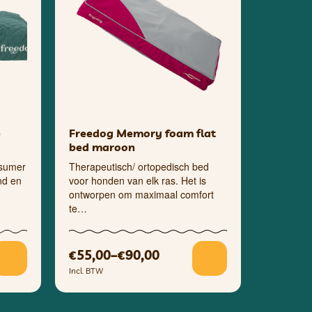
e
Freedog Memory foam flat
bed maroon
sumer
Therapeutisch/ ortopedisch bed
nd en
voor honden van elk ras. Het is
ontworpen om maximaal comfort
te…
55,00
–
90,00
€
€
Incl. BTW