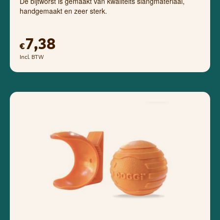
De bijtworst is gemaakt van kwaliteits slangmateriaal,
handgemaakt en zeer sterk.
7,38
€
Incl. BTW