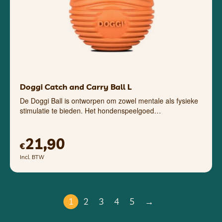
Doggi Catch and Carry Ball L
De Doggi Ball is ontworpen om zowel mentale als fysieke
stimulatie te bieden. Het hondenspeelgoed…
21,90
€
Incl. BTW
1
2
3
4
5
→