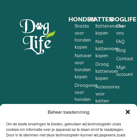
HONDEN
KATTEN
DOGLIFE
Snacks
Kattensnacks
Over
voor
kopen
ons
honden
Nat
FAQ
kopen
kattenvoer
Blog
Natvoer
kopen
Contact
voor
Droog
Mijn
honden
kattenvoer
account
kopen
kopen
Droogvoer
Accessoires
voor
voor
honden
katten
kopen
kopen
Beheer toestemming
Accessoires
Supplementen
voor
voor
Om de beste ervaringen te bieden, gebruiken wij technologieën zoals
honden
cookies om informatie over je apparaat op te slaan en/of te raadplegen.
katten
Door in te stemmen met deze technologieën kunnen wij gegevens zoals
kopen