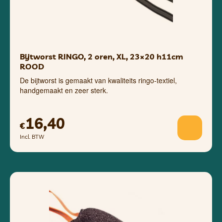
Bijtworst RINGO, 2 oren, XL, 23×20 h11cm
ROOD
De bijtworst is gemaakt van kwaliteits ringo-textiel,
handgemaakt en zeer sterk.
16,40
€
Incl. BTW