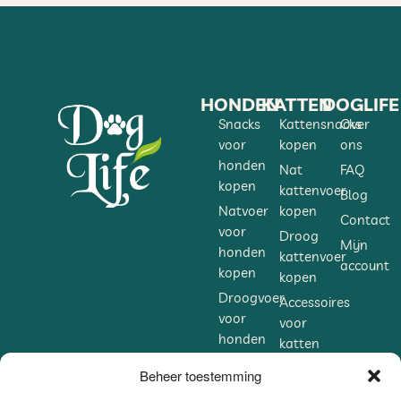
HONDEN
KATTEN
DOGLIFE
Snacks
Kattensnacks
Over
voor
kopen
ons
honden
Nat
FAQ
kopen
kattenvoer
Blog
Natvoer
kopen
Contact
voor
Droog
Mijn
honden
kattenvoer
account
kopen
kopen
Droogvoer
Accessoires
voor
voor
honden
katten
kopen
kopen
Beheer toestemming
Accessoires
Supplementen