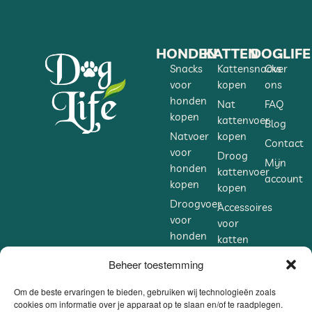
HONDEN
KATTEN
DOGLIFE
Snacks
Kattensnacks
Over
voor
kopen
ons
honden
Nat
FAQ
kopen
kattenvoer
Blog
Natvoer
kopen
Contact
voor
Droog
Mijn
honden
kattenvoer
account
kopen
kopen
Droogvoer
Accessoires
voor
voor
honden
katten
kopen
kopen
Beheer toestemming
Accessoires
Supplementen
voor
voor
Om de beste ervaringen te bieden, gebruiken wij technologieën zoals
honden
cookies om informatie over je apparaat op te slaan en/of te raadplegen.
katten