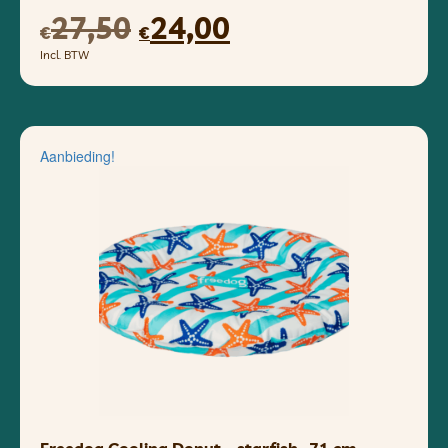
27,50
24,00
€
€
Incl. BTW
Aanbieding!