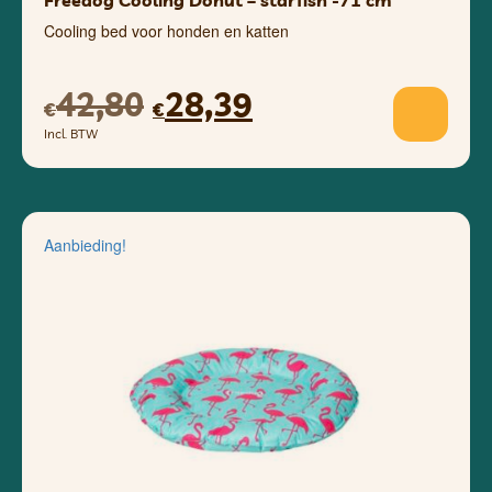
Freedog Cooling Donut – starfish -71 cm
Cooling bed voor honden en katten
42,80
28,39
€
€
Incl. BTW
Aanbieding!