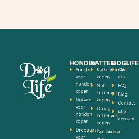
HONDEN
KATTEN
DOGLIFE
Snacks
Kattensnacks
Over
voor
kopen
ons
honden
Nat
FAQ
kopen
kattenvoer
Blog
Natvoer
kopen
Contact
voor
Droog
Mijn
honden
kattenvoer
account
kopen
kopen
Droogvoer
Accessoires
voor
voor