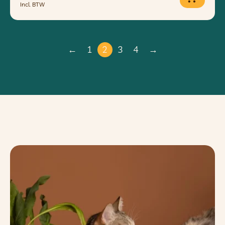
Incl. BTW
←
1
2
3
4
→