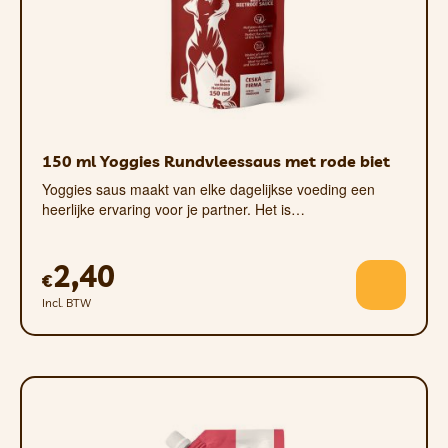
even rust gunt. Zoek je een hogere
vulling? Kies dan voor onze paté.
150 ml Yoggies Rundvleessaus met rode biet
Yoggies saus maakt van elke dagelijkse voeding een
heerlijke ervaring voor je partner. Het is…
ONTWIKKELD MET
DIERENARTSEN
2,40
€
We hebben de sauzen voornamelijk
Incl. BTW
ontwikkeld met MVDr. Daniela Králová
van 3v1 Veterinary voor honden met
eetlustverlies en andere problemen.
Dankzij meer dan een jaar ontwikkeling
heeft uw trouwe viervoeter nu een