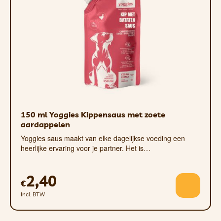
product in zijn voerbak (of op zijn
likplaat) dat zijn eetervaring zal
verrijken.
150 ml Yoggies Kippensaus met zoete
Samenstelling
:
aardappelen
Yoggies saus maakt van elke dagelijkse voeding een
Vlees- en bottenbouillon 73%
heerlijke ervaring voor je partner. Het is…
hertenvlees 7%
pompoen 5%
2,40
€
gemengde wortelgroenten 5%
Incl. BTW
boekweitmeel