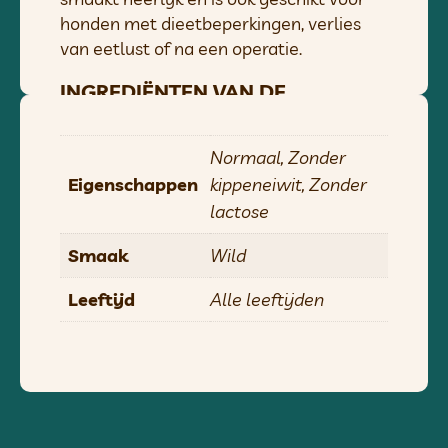
honden met dieetbeperkingen, verlies
van eetlust of na een operatie.
INGREDIËNTEN VAN DE
BOERDERIJ ZONDER
CHEMICALIËN
Normaal, Zonder
We bereiden de saus in onze keuken met
Eigenschappen
kippeneiwit, Zonder
zorgvuldig geselecteerd vlees en andere
lactose
ingrediënten van boerderijen. We
gebruiken geen chemicaliën,
Smaak
Wild
conserveermiddelen of
verdikkingsmiddelen (zoals guargom),
Leeftijd
Alle leeftijden
alles is natuurlijk en van hoge kwaliteit,
zodat we niet bang zijn om onze
gerechten te veranderen.
GESCHIKT VOOR HONDEN MET
EEN GEVOELIGE SPIJSVERTERING