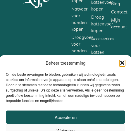
kopen
kattenvoer
Blog
gebruik van Yoggies hondensausen over
Natvoer
kopen
Contact
aan de fokker. Gebruik ze echter met de
voor
Droog
nodige voorzichtigheid, want het kan
Mijn
honden
kattenvoer
account
gebeuren dat de hondensaus de geur
kopen
kopen
van het normale voer van uw hond
Droogvoer
Accessoires
verandert en hij het normale voer
voor
voor
“zonder saus” dan weigert. Het hangt
honden
katten
echter af van uw eigen beslissing en
kopen
kopen
Beheer toestemming
creativiteit.
Accessoires
Supplementen
voor
voor
Om de beste ervaringen te bieden, gebruiken wij technologieën zoals
honden
cookies om informatie over je apparaat op te slaan en/of te raadplegen.
katten
Door in te stemmen met deze technologieën kunnen wij gegevens zoals
kopen
kopen
surfgedrag of unieke ID's op deze site verwerken. Als je geen toestemming
Supplementen
geeft of uw toestemming intrekt, kan dit een nadelige invloed hebben op
voor
bepaalde functies en mogelijkheden.
honden
kopen
Accepteren
VEILIG BETALEN
Weigeren