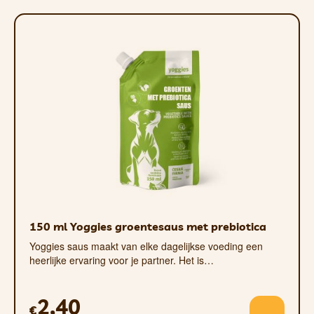
fruit (veenbessen) 0,12%
Analytische bestanddelen*: ruw eiwit
3,63%, ruw vet 0,37%, ruwe vezels
0,17%, ruwe as 0,24%, vocht 82%.
Metaboliseerbare energie: 400 kcal/kg.
*Analytische bestanddelen, uiterlijk en
consistentie kunnen enigszins variëren
afhankelijk van het seizoen en de
leverancier van de gebruikte
grondstoffen.
Aanbevolen hoeveelheid voer:
Geef hondensaus naar behoefte, maar
150 ml Yoggies groentesaus met prebiotica
alleen om het voer speciaal en aantrekkelijk te maken. Sauzen mogen de
Yoggies saus maakt van elke dagelijkse voeding een
normale, complete en uitgebalanceerde voeding niet vervangen.
heerlijke ervaring voor je partner. Het is…
Bewaren
: Niet blootstellen aan zonlicht.
Na opening in de koelkast bewaren en
2,40
€
binnen 48 uur gebruiken. Hondensausen