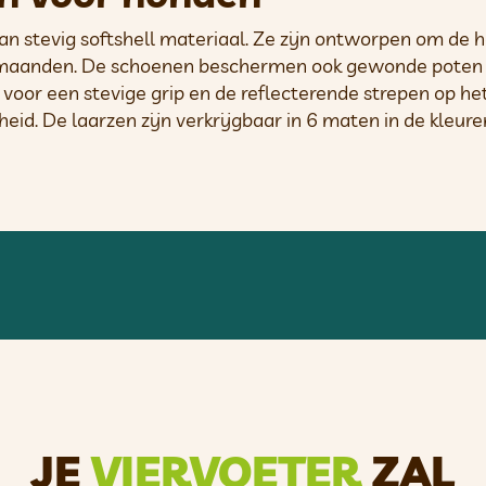
an stevig softshell materiaal. Ze zijn ontworpen om de 
termaanden. De schoenen beschermen ook gewonde poten 
 voor een stevige grip en de reflecterende strepen op he
heid. De laarzen zijn verkrijgbaar in 6 maten in de kleu
teriaal
dsluiting voor een stabiele grip en optimaal draa
een stabiele grip
JE
VIERVOETER
ZAL