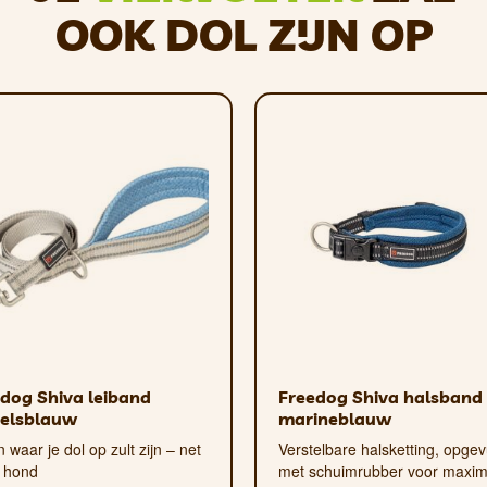
tenbandsluiting en de neus
OOK DOL ZIJN OP
ten
dog Shiva leiband
Freedog Shiva halsband
elsblauw
marineblauw
jn waar je dol op zult zijn – net
Verstelbare halsketting, opgev
e hond
met schuimrubber voor maxim