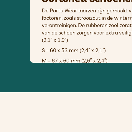
De Porta Wear laarzen zijn gemaakt v
factoren, zoals strooizout in de win
verontreinigen. De rubberen zool zorgt
van de schoen zorgen voor extra veilig
(2,1” x 1,9”)
S – 60 x 53 mm (2,4” x 2,1”)
M – 67 x 60 mm (2,6” x 2,4”)
L – 73 x 66 mm (2,9” – 2,6”)
XL – 79 x 72 mm (3,1” x 2,8”)
XXL – 86 x 79 mm (3,4” x 3,1”)
–
Gemaakt van stevig softshell-ma
– Hoge kraag met lange klittenban
– Rubberen zool voor veiligheid en 