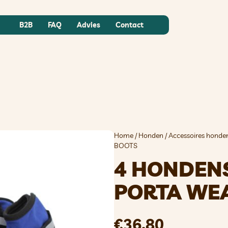
B2B
FAQ
Advies
Contact
Home
/
Honden
/
Accessoires honde
BOOTS
4 HONDEN
PORTA WE
€
36,80