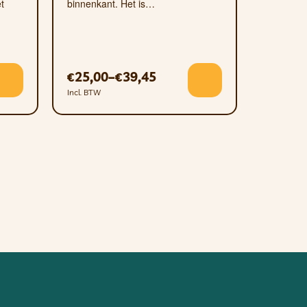
t
binnenkant. Het is…
25,00
–
39,45
€
€
Incl. BTW