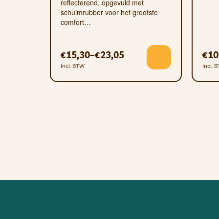
reflecterend, opgevuld met
schuimrubber voor het grootste
comfort…
15,30
–
23,05
10
€
€
€
Incl. BTW
Incl. 