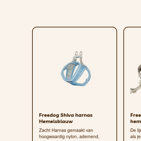
– Reflecterende strepen op de klit
– Verkrijgbaar in verschillende ma
Freedog Shiva harnas
Free
Hemelsblauw
hem
Zacht Harnas gemaakt van
De li
hoogwaardig nylon, ademend,
als j