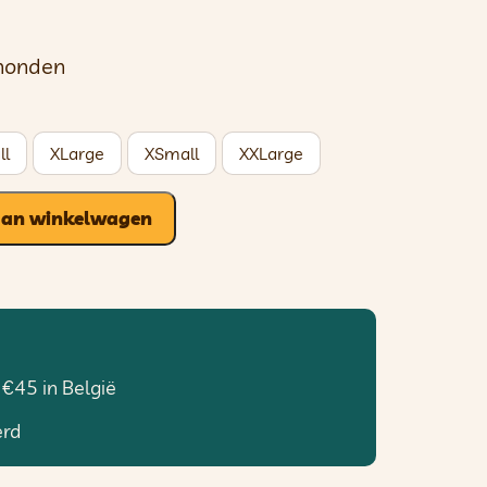
 honden
ll
XLarge
XSmall
XXLarge
aan winkelwagen
 €45 in België
erd