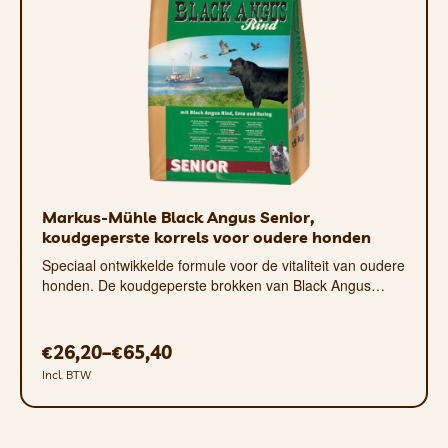
als mangaan(II)oxide 48 mg, zink als
zinkoxide 120 mg
Energie-inhoud:
ca. 393 kcal per 100 g
Voedingsadvies
Voor honden (dagelijks):
Gewicht van de hond Hoeveelheid voer
2 kg
50 gram
Markus-Mühle Black Angus Senior,
koudgeperste korrels voor oudere honden
5 kg
100 gram
Speciaal ontwikkelde formule voor de vitaliteit van oudere
7 kg
130 gram
honden. De koudgeperste brokken van Black Angus…
10kg
170 gram
15 kg
260 gram
26,20
–
65,40
€
€
Incl. BTW
20kg
290 gram
25 kg
320 gram