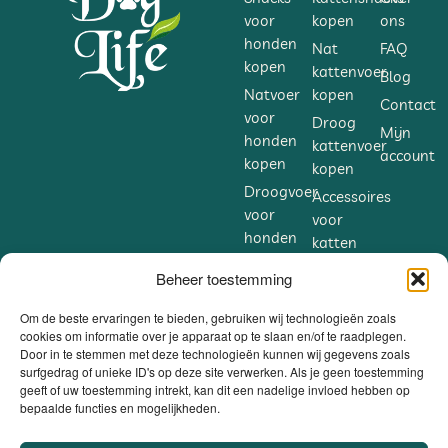
voor
kopen
ons
honden
Nat
FAQ
kopen
kattenvoer
Blog
Natvoer
kopen
Contact
voor
Droog
Mijn
honden
kattenvoer
account
kopen
kopen
Droogvoer
Accessoires
voor
voor
honden
katten
kopen
kopen
Beheer toestemming
Accessoires
Supplementen
voor
voor
Om de beste ervaringen te bieden, gebruiken wij technologieën zoals
honden
cookies om informatie over je apparaat op te slaan en/of te raadplegen.
katten
Door in te stemmen met deze technologieën kunnen wij gegevens zoals
kopen
kopen
surfgedrag of unieke ID's op deze site verwerken. Als je geen toestemming
Supplementen
geeft of uw toestemming intrekt, kan dit een nadelige invloed hebben op
bepaalde functies en mogelijkheden.
voor
honden