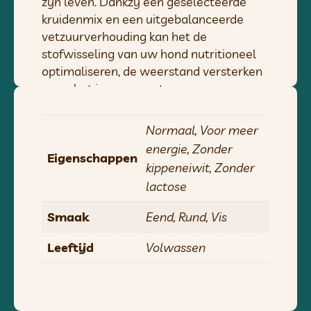
zijn leven. Dankzij een geselecteerde
kruidenmix en een uitgebalanceerde
vetzuurverhouding kan het de
stofwisseling van uw hond nutritioneel
optimaliseren, de weerstand versterken
en zo het immuunsysteem
ondersteunen.
Ons BLACK ANGUS droogvoer wordt
Normaal, Voor meer
geproduceerd met een
proces dat
energie, Zonder
Eigenschappen
bijzonder voorzichtig is met
kippeneiwit, Zonder
betrekking tot essentiële
lactose
voedingsstoffen
.
Smaak
Eend, Rund, Vis
DIT IS WAT ER BINNENIN ZIT:
Leeftijd
Volwassen
Samenstelling:
Gemalen gedroogd Black Angus-vlees
17,3%, gemalen bruine volkorenrijst,