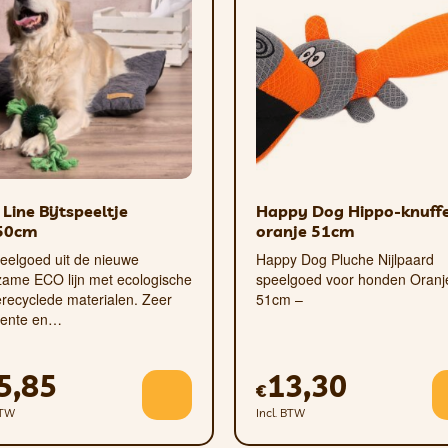
et doseren van snoepjes
– bevordert de gebitsgezondh
rinstinct te stimuleren, of strooi de favoriete snoepjes 
elpt baasjes het favoriete speeltje van hun huisdier te vin
Line Bijtspeeltje
Happy Dog Hippo-knuffe
50cm
oranje 51cm
peelgoed uit de nieuwe
Happy Dog Pluche Nijlpaard
zame ECO lijn met ecologische
speelgoed voor honden Oranj
recyclede materialen. Zeer
51cm –
stente en…
5,85
13,30
€
BTW
Incl. BTW