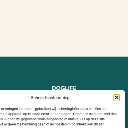
DOGLIFE
Over ons
Beheer toestemming
FAQ
ervaringen te bieden, gebruiken wij technologieën zoals cookies om
Blog
ver je apparaat op te slaan en/of te raadplegen. Door in te stemmen met deze
pen
Contact
n kunnen wij gegevens zoals surfgedrag of unieke ID's op deze site
ls je geen toestemming geeft of uw toestemming intrekt, kan dit een
 kopen
Mijn account