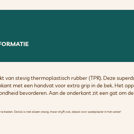
FORMATIE
t van stevig thermoplastisch rubber (TPR). Deze superd
nkant met een handvat voor extra grip in de bek. Het oppe
ondheid bevorderen. Aan de onderkant zit een gat om de
bieden. De bal is niet alleen stevig, maar drijft ook, ideaal voor speelplezier in het water!