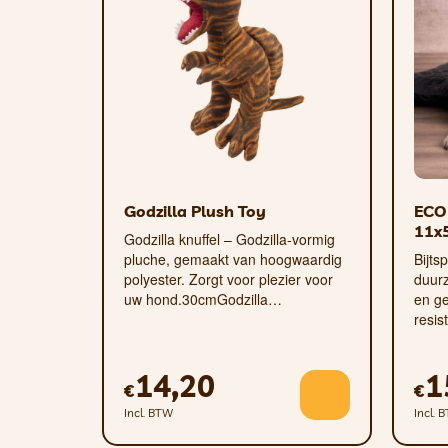
Gegroefd oppervlak en gat voor h
wat snoepjes in de bal om het foeragee
Goed zichtbaar
– de feloranje kleur h
tuin is.
Godzilla Plush Toy
ECO 
11x
Godzilla knuffel – Godzilla-vormig
pluche, gemaakt van hoogwaardig
Bijts
polyester. Zorgt voor plezier voor
duur
uw hond.30cmGodzilla…
en ge
resi
14,20
1
€
€
Incl. BTW
Incl. 