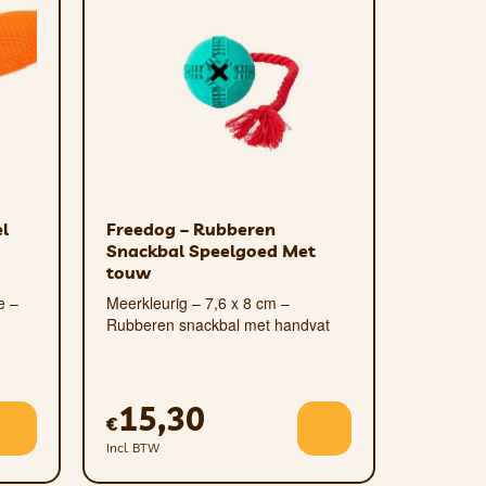
eid en masseert het tandvlees – stop
van uw hond over het oppervlak.
den, of het nu op het strand of in de
l
Freedog – Rubberen
Snackbal Speelgoed Met
touw
e –
Meerkleurig – 7,6 x 8 cm –
Rubberen snackbal met handvat
15,30
€
Incl. BTW