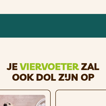
4 g
246 g
r en/of een beetje afwasmiddel. Na het wassen en voor 
JE
VIERVOETER
ZAL
of afbreekt.
OOK DOL ZIJN OP
 dragen, trekken en apporteren!
oplastisch rubber, bestand tegen ruw spelen en kauwe
t park en de achtertuin!