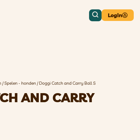
Login
n
/
Spelen - honden
/ Doggi Catch and Carry Ball S
TCH AND CARRY