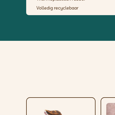
Volledig recyclebaar
3 maten:
Groot: 13,8 cm diameter | Gewicht 45
Medium: 11,4 cm diameter | Gewicht 
Klein: 9,1 cm | Gewicht 155 g
Productverzorging
Na gebruik afspoelen met schoon wate
op een koele plaats.
Verwijder het speeltje van uw huisdier als er een onderdeel losraakt 
Buiten bereik van kinderen houden.
Stevige handgreep
– pakken, gooien,
Superduurzaam
– gemaakt van therm
Het drijft
– ideaal voor het strand, he