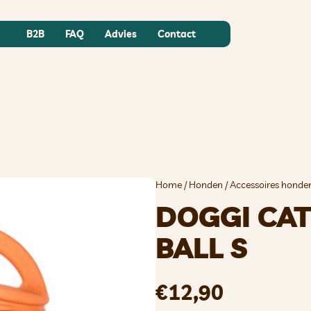
B2B
FAQ
Advies
Contact
Home
/
Honden
/
Accessoires honde
DOGGI CA
BALL S
€
12,90