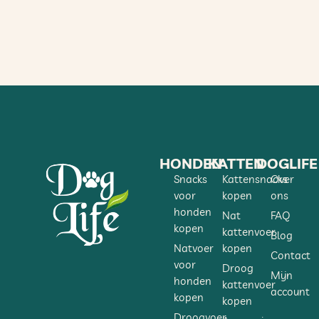
HONDEN
KATTEN
DOGLIFE
Snacks
Kattensnacks
Over
voor
kopen
ons
honden
Nat
FAQ
kopen
kattenvoer
Blog
Natvoer
kopen
Contact
voor
Droog
Mijn
honden
kattenvoer
account
kopen
kopen
Droogvoer