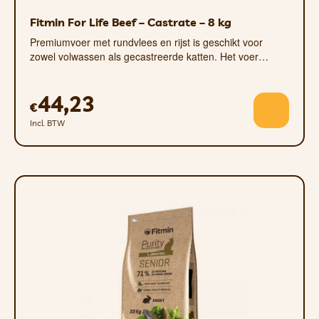
door Saccharomyces cerevisiae CNCM I-
Fitmin For Life Beef – Castrate – 8 kg
3060), jodium 2,6 mg (aangevuld met watervrij
calciumjodaat); vitaminen, provitaminen en
Premiumvoer met rundvlees en rijst is geschikt voor
zowel volwassen als gecastreerde katten. Het voer…
chemisch gedefinieerde stoffen met
vergelijkbare werking: vit. A 20760 m.j., vit. D3
1260 m.j., vit. E (RRR-alfa-tocoferol) 257 mg,
44,23
€
vit. B1 12,5 mg, vit. B2 25,5 mg, vit. B6 14 mg,
Incl. BTW
vit. B12 144 µg, vit. C 121,5 mg, niacinamide
115 mg, calciumpantothenaat 39 mg,
foliumzuur 4,4 mg, biotine 1,2 mg,
cholinechloride 2075 mg, taurine 2000 mg;
aminozuren: methionine (aangevuld met DL-
methionine) 7389 mg; antioxidanten
goedgekeurd door de EU.
Dosering
De dosering is de dagelijkse voedingsdosis
voor de huidige leeftijd en het volwassen