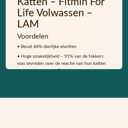
Katten – Fitmin For
Life Volwassen –
LAM
Voordelen
• Bevat 84% dierlijke eiwitten
• Hoge smakelijkheid – 91% van de fokkers
was tevreden over de reactie van hun katten
op het nieuwe voer. De katten accepteerden
het nieuwe voer enthousiast, beter of zelfs
even goed als het huidige voer. 100% van de
fokkers zou het voer aanbevelen aan hun
vrienden.
• Vers vlees staat garant voor de hoge
kwaliteit van onze producten. Deze grondstof
zorgt ook voor de smakelijkheid van het voer.