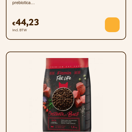
prebiotica…
yucca 0,01%.
Analytische componenten
44,23
€
Ruw eiwit 32%, ruwe oliën en vetten 17,5%,
Incl. BTW
ruwe celstof 2,5%, ruwe as 6,7%, calcium
1,3%, fosfor 0,9%, natrium 0,36%, magnesium
0,09%.
Additieven/1 kg
Spoorelementen: ijzer 171 mg (aangevuld met
ijzerchelaat en aminozuren n-hydraat), koper
17 mg (aangevuld met koperchelaat en
aminozuren n-hydraat), mangaan 46 mg
(aangevuld met mangaanchelaat en
aminozuren n-hydraat) Zink 141 mg
(aangevuld zinkchelaat en aminozuur n-
hydraat), selenium 0,5 mg (aangevuld met een
organische vorm van selenium geproduceerd