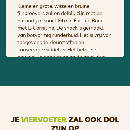
Kleine en grote, witte en bruine
fijnproevers zullen dolblij zijn met de
natuurlijke snack Fitmin For Life Bone
met L-Carnitine. De snack is gemaakt
van botvormig runderhuid. Het is vrij van
toegevoegde kleurstoffen en
conserveermiddelen. Het helpt het
gewicht te beheersen en de prestaties
van uw hond te ondersteunen. Een
natuurlijke snack voor honden waar uw
huisdier dol op zal zijn.
Voordelen
• Hartig kauwplezier voor een tevreden
hond
• Beloning tussen de maaltijden door
JE
VIERVOETER
ZAL OOK DOL
Ingrediënten
ZIJN OP