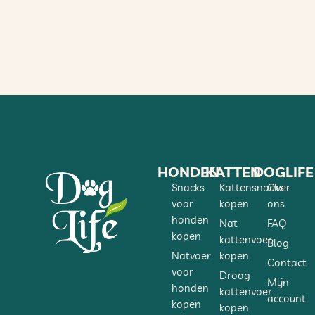
HONDEN
KATTEN
DOGLIFE
Snacks
Kattensnacks
Over
voor
kopen
ons
honden
Nat
FAQ
kopen
kattenvoer
Blog
Natvoer
kopen
Contact
voor
Droog
Mijn
honden
kattenvoer
account
kopen
kopen