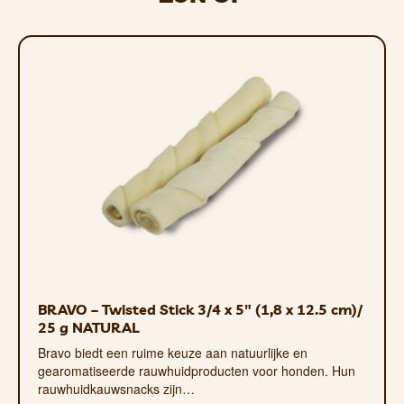
Runderhuid, rundercollageen 35%,
rundvlees 1%, varkensvlees, inuline
(cichorei) 0,5%, gevogelte.
Analytische bestanddelen
Ruw eiwit 80,8%, ruwe celstof 1,1%, ruw
vet 2%, ruwe as 7,2%, vocht 10,8%.
Additieven/1 kg
L-carnitine (80 mg/kg).
Dosering
Geef het als beloning en zorg ervoor dat
het dier toegang heeft tot drinkwater.
BRAVO – Twisted Stick 3/4 x 5″ (1,8 x 12.5 cm)/
25 g NATURAL
Bravo biedt een ruime keuze aan natuurlijke en
gearomatiseerde rauwhuidproducten voor honden. Hun
rauwhuidkauwsnacks zijn…