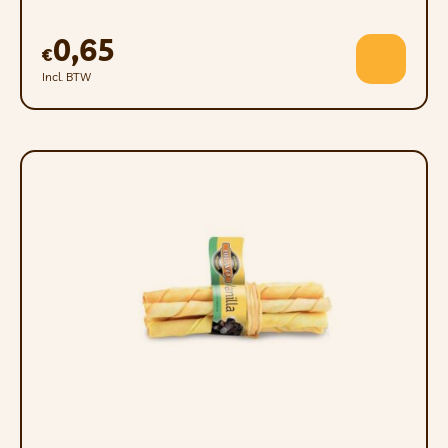
0,65
€
Incl. BTW