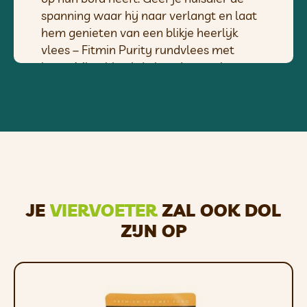
spanning waar hij naar verlangt en laat
hem genieten van een blikje heerlijk
vlees – Fitmin Purity rundvlees met
lever. Misschien is je baasje voor het
eerst jaloers en verrast door wat er in dit
blikje zit.
VOORDELEN
• Grote stukken vlees
• Blik vol eiwitten
• Geen toevoegingen of andere
ingrediënten
JE
VIERVOETER
ZAL OOK DOL
• Geen chemicaliën
ZIJN OP
• Geen granen
• Geen gluten
• Geen zetmeel
• Geen smaak- of kleurstoffen