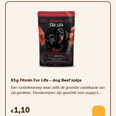
de huidige conditie, de
gezondheidstoestand en het
aangeboden voer, zodat overmatige
toevoeging van voedingingrediënten niet
leidt tot obesitas of
gezondheidsproblemen. Zorg altijd voor
voldoende vers water tijdens het voeren.
Bewaren op een droge en koele plaats.
Bewaren bij een temperatuur van
ongeveer 15-25 °C. Na opening in de
koelkast bewaren en binnen 24 uur
consumeren. Voedingingrediënten voor
huisdieren!
85g Fitmin For Life – dog Beef zakje
Een rundvleesreep waar zelfs de grootste zoetekauw van
zal genieten. Hondenrepen zijn geschikt voor puppy's…
1,10
€