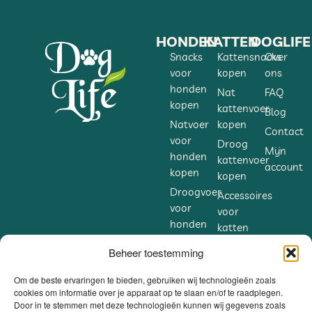
HONDEN
KATTEN
DOGLIFE
Snacks
Kattensnacks
Over
voor
kopen
ons
honden
Nat
FAQ
kopen
kattenvoer
Blog
Natvoer
kopen
Contact
voor
Droog
Mijn
honden
kattenvoer
account
kopen
kopen
Droogvoer
Accessoires
voor
voor
honden
katten
kopen
kopen
Beheer toestemming
Accessoires
Supplementen
voor
voor
Om de beste ervaringen te bieden, gebruiken wij technologieën zoals
honden
cookies om informatie over je apparaat op te slaan en/of te raadplegen.
katten
Door in te stemmen met deze technologieën kunnen wij gegevens zoals
kopen
kopen