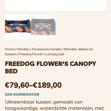
Home
/
Honden
/
Accessoires honden
/
Manden, dekens en
kussens
/ Freedog Flower’s canopy bed
FREEDOG FLOWER’S CANOPY
BED
€
79,60
–
€
189,00
EAN: 8429083043308
Uitneembaar kussen, gemaakt van
hoogwaardige, waterdichte materialen, met