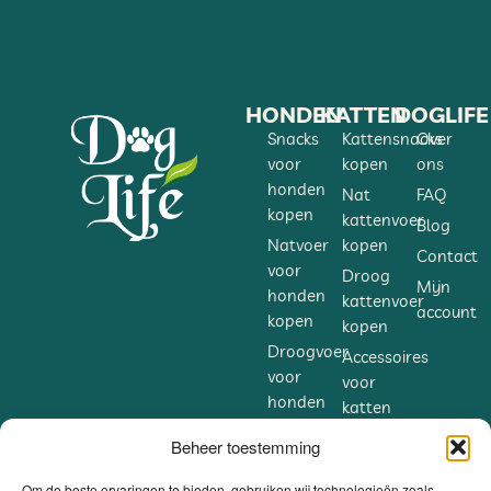
HONDEN
KATTEN
DOGLIFE
Snacks
Kattensnacks
Over
voor
kopen
ons
honden
Nat
FAQ
kopen
kattenvoer
Blog
Natvoer
kopen
Contact
voor
Droog
Mijn
honden
kattenvoer
account
kopen
kopen
Droogvoer
Accessoires
voor
voor
honden
katten
kopen
kopen
Beheer toestemming
Accessoires
Supplementen
voor
voor
Om de beste ervaringen te bieden, gebruiken wij technologieën zoals