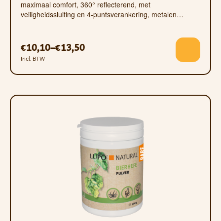
maximaal comfort, 360° reflecterend, met
veiligheidssluiting en 4-puntsverankering, metalen…
10,10
–
13,50
€
€
Incl. BTW