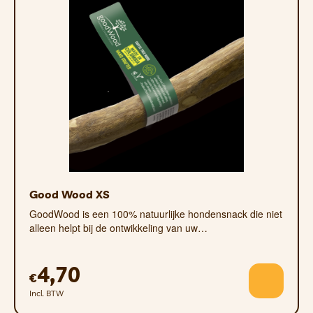
transparant venster
natuurlijk, modern en aantrekkelijk
design
kan opgehangen of neergezet worden
Good Wood XS
GoodWood is een 100% natuurlijke hondensnack die niet
alleen helpt bij de ontwikkeling van uw…
4,70
€
Incl. BTW