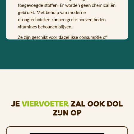
toegevoegde stoffen. Er worden geen chemicaliën
gebruikt. Met behulp van moderne
droogtechnieken kunnen grote hoeveelheden
vitamines behouden blijven.
Ze zijn geschikt voor dagelijkse consumptie of
gewoon als tussendoortje om uw dieet te
variëren.
Ze versterken niet alleen de kauwspieren, maar
hebben ook een gunstig effect op het lichaam van
uw huisdier.
De uier
heeft een hoog eiwitgehalte, wat invloed
heeft op de goede vorming van afweerstoffen, de
JE
VIERVOETER
ZAL OOK DOL
lichaamsbouw ondersteunt en een gezonde
beweging mogelijk maakt
.
ZIJN OP
Voordelen van productverpakkingen:
hersluitbaar scharnier