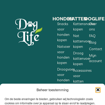
HONDEN
KATTEN
DOGLIFE
Snacks
Kattensnacks
Over
voor
kopen
ons
honden
Nat
FAQ
kopen
kattenvoer
Blog
Natvoer
kopen
Contact
voor
Droog
Mijn
honden
kattenvoer
account
kopen
kopen
Droogvoer
Accessoires
voor
voor
honden
katten
kopen
kopen
Beheer toestemming
Accessoires
Supplementen
voor
voor
Om de beste ervaringen te bieden, gebruiken wij technologieën zoals
honden
cookies om informatie over je apparaat op te slaan en/of te raadplegen.
katten