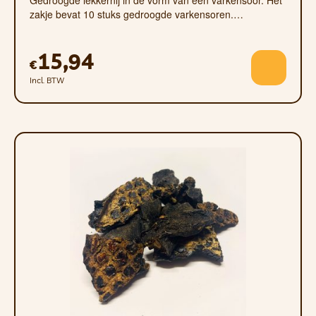
Gedroogde lekkernij in de vorm van een varkensoor. Het
zakje bevat 10 stuks gedroogde varkensoren.…
15,94
€
Incl. BTW