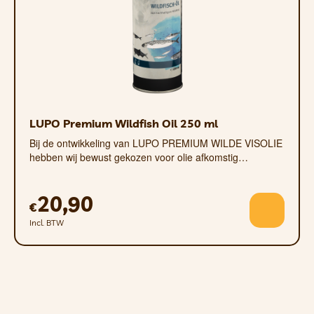
BELANGRIJKSTE VOEDINGSKENMERKEN:
TOTAAL OMEGA-3-VETZUURGEHALTE 18,2%,
TOTAAL OMEGA-6-VETZUURGEHALTE 46,3%,
GAMMA-LINOLEENZUUR 3%
LUPO Premium Wildfish Oil 250 ml
DOSERING
Bij de ontwikkeling van LUPO PREMIUM WILDE VISOLIE
hebben wij bewust gekozen voor olie afkomstig…
VOOR HONDEN EN KATTEN (DAGELIJKS):
20,90
AANVANKELIJK MAXIMAAL TWEE MAANDEN.
€
HET IS RAADZAAM OM EEN ​​DIERENARTS TE
Incl. BTW
RAADPLEGEN VOORDAT U DE
VOEDERPERIODE GAAT GEBRUIKEN OF
VERLENGEN.
(1 THEELEPEL = CA. 5 ML)