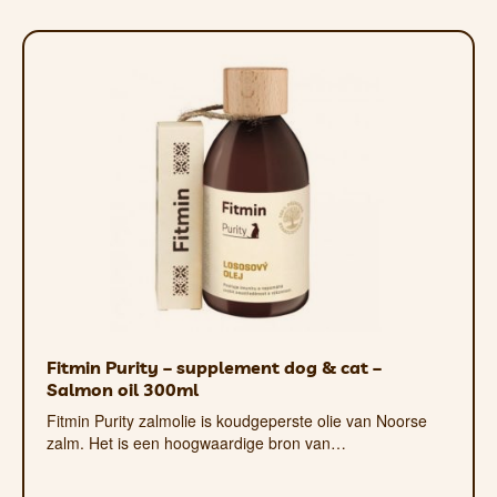
DHA LEVERT.
HET IN HUIDCELLEN AANWEZIGE GAMMA-
LINOLEENZUUR IS VAN GROOT BELANG VOOR
EEN GEZONDE HUID, EEN GLANZENDE VACHT
EN HET IMMUUNSYSTEEM.
MOGELIJKE TEKENEN VAN EEN TEKORT AAN
ESSENTIËLE VETZUREN KUNNEN ZIJN:
– HUIDONTSTEKING (BIJVOORBEELD IN DE
GEHOORGANG)
Fitmin Purity – supplement dog & cat –
– SCHILFERIGE HUID
Salmon oil 300ml
Fitmin Purity zalmolie is koudgeperste olie van Noorse
– VERMAGERING
zalm. Het is een hoogwaardige bron van…
– JEUK EN ECZEEM
– CARDIOVASCULAIRE AANDOENINGEN