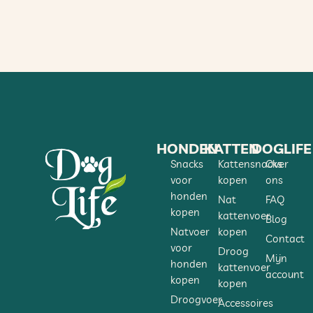
GEWICHT VAN HET DIER
KATTEN & HONDEN TOT 10 KG
HONDEN VAN 10 KG – 30 KG
HONDEN VANAF 30 KG
BEWAAR OP EEN KOELE, DROGE PLAATS.
HONDEN
KATTEN
DOGLIFE
Snacks
Kattensnacks
Over
voor
kopen
ons
honden
Nat
FAQ
kopen
kattenvoer
Blog
Natvoer
kopen
Contact
voor
Droog
Mijn
honden
kattenvoer
account
kopen
kopen
Droogvoer
Accessoires