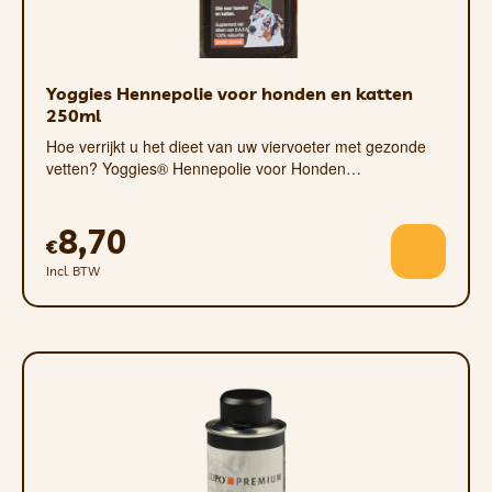
OMEGA-9-VETZUREN
HEBBEN EEN POSITIEF
EFFECT OP HET CARDIOVASCULAIRE
Yoggies Hennepolie voor honden en katten
STELSEL.
250ml
Hoe verrijkt u het dieet van uw viervoeter met gezonde
vetten? Yoggies® Hennepolie voor Honden…
VOEDINGSSUPPLEMENT VOOR HONDEN EN
KATTEN.
8,70
€
Incl. BTW
SAMENSTELLING:
HENNEPOLIE, ZEEVISOLIE, TEUNISBLOEMOLIE
ANALYTISCHE BESTANDDELEN:
RUW EIWIT 0%, RUW VET 99%, RUWE VEZELS
0%, RUWE AS 0%