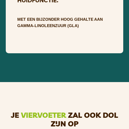
HUIDFUNCTIE.
MET EEN BIJZONDER HOOG GEHALTE AAN
GAMMA-LINOLEENZUUR (GLA)
LUPO OMEGA 3-6-9 PREMIUM
IS EEN SPECIALE
MIX VAN HENNEP- EN VISOLIE MET
TOEVOEGING VAN TEUNISBLOEMOLIE. HET
MENGSEL KENMERKT ZICH DOOR EEN HOOG
GEHALTE AAN ESSENTIËLE VETZUREN.
VOORAL OMEGA-3-VETZUREN ZIJN HIERIN IN
EEN BREED SPECTRUM AANWEZIG EN IN EEN
OPTIMALE VERHOUDING TOT OMEGA-6-
JE
VIERVOETER
ZAL OOK DOL
VETZUREN (1:3). DE AANWEZIGE VISOLIE
MAAKT HET MENGSEL PERFECT, OMDAT HET
ZIJN OP
DE BELANGRIJKE OMEGA 3-VETZUREN EPA EN