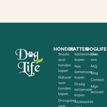
HONDEN
KATTEN
DOGLIFE
Snacks
Kattensnacks
Over
voor
kopen
ons
honden
Nat
FAQ
kopen
kattenvoer
Blog
Natvoer
kopen
Contact
voor
Droog
Mijn
honden
kattenvoer
account
kopen
kopen
Droogvoer
Accessoires
voor